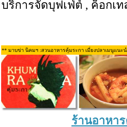
บริการจัดบุฟเฟ่ต์ , ค็อกเ
** มาบข่า นิคมฯ :สวนอาหารคุ้มระกา เมี่ยงปลาเมนูแน
ร้านอาหารคุ