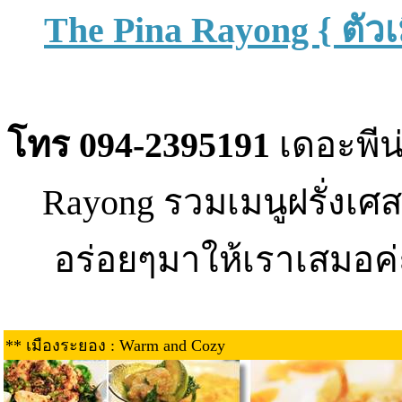
The Pina Rayong { ตัวเ
โทร 094-2395191
เดอะพีน
Rayong รวมเมนูฝรั่งเศสแ
อร่อยๆมาให้เราเสมอค่ะ
** เมืองระยอง : Warm and Cozy