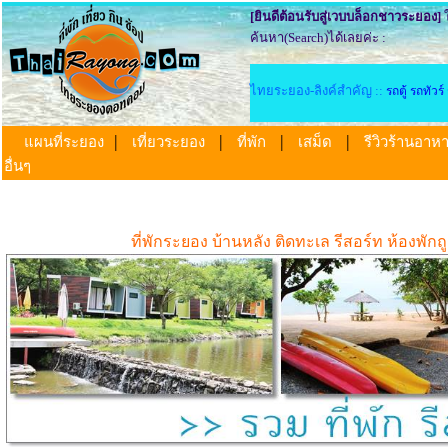
[ยินดีต้อนรับสู่เวบบล็อกชาวระยอง]
ใ
ค้นหา(Search)ได้เลยค่ะ :
ไทยระยอง-ลิงค์สำคัญ ::
รถตู้ รถทัว
|
|
|
|
แผนที่ระยอง
เที่ยวระยอง
ที่พัก
เสม็ด
รีวิวร้านอา
อื่นๆ
ที่พักระยอง บ้านหลัง ติดทะเล รีสอร์ท ห้องพั