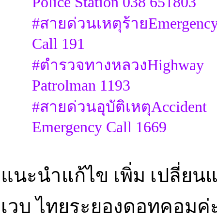
Police Station 038 651803
#สายด่วนเหตุร้ายEmergenc
Call 191
#ตำรวจทางหลวงHighway
Patrolman 1193
#สายด่วนอุบัติเหตุAccident
Emergency Call 1669
แนะนำแก้ไข เพิ่ม เปลี่ยนแ
เวบ ไทยระยองดอทคอมค่