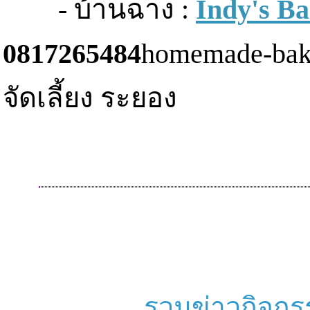
- บ้านฉาง :
Indy's Ba
0817265484
homemade-bak
จัดเลี้ยง ระยอง
รวมข่าวกิจก