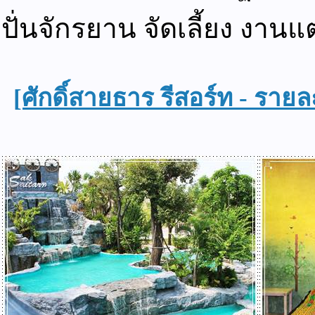
ปั่นจักรยาน จัดเลี้ยง งานแ
[ศักดิ์สายธาร รีสอร์ท - รายละ