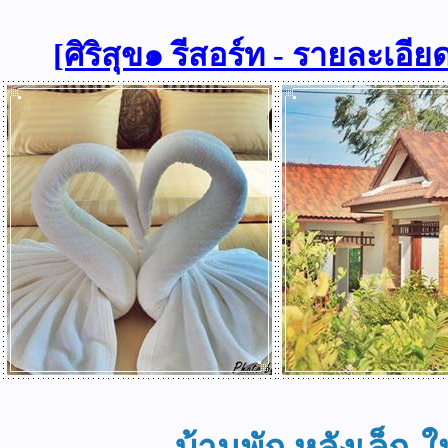
[ศิริสุข๑ รีสอร์ท - รายละเอีย