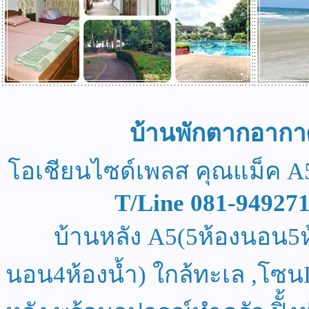
บ้านพักตากอากาศ
โอเชียนไซด์เพลส คุณแม็ค A5
T/Line 081-94927
บ้านหลัง A5(5ห้องนอน5ห
นอน4ห้องน้ำ) ใกล้ทะเล ,โซนD