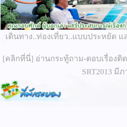
เดินทาง..ท่องเที่ยว..แบบประหยัด แ
[คลิกที่นี่] อ่านกระทู้ถาม-ตอบเรื่องต
SRT2013 มีภ