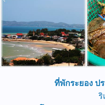
ที่พักระยอง 
ร