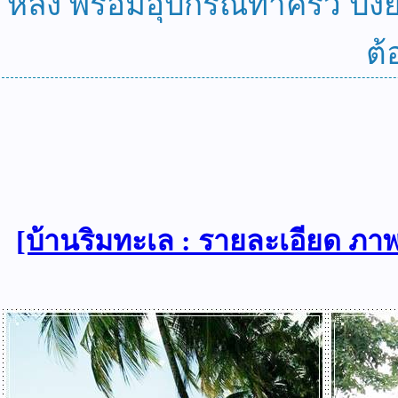
หลัง พร้อมอุปกรณ์ทำครัว ปิั้ง
ต้
[บ้านริมทะเล : รายละเอียด ภา