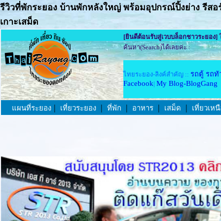
รีวิวที่พักระยอง บ้านพักหลังใหญ่ พร้อมอุปกรณ์ปิ้งย่าง ร
เกาะเสม็ด
[ยินดีต้อนรับสู่เวบบล็อกชาวระยอง]
ใ
ค้นหา(Search)ได้เลยค่ะ :
รถตู้ รถท
ไทยระยอง-ลิงค์สำคัญ ::
Facebook
My Blog-BlogGang
|
|
|
|
|
|
แผนที่ระยอง
เที่ยวระยอง
ที่พัก
อาหาร
เสม็ด
เที่ยวเหน