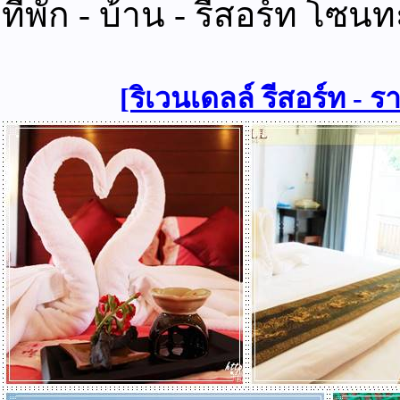
ที่พัก - บ้าน - รีสอร์ท โซ
[ริเวนเดลล์ รีสอร์ท - ร