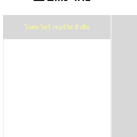
โกศล ไทร์ เซอร์วิส หัวหิน