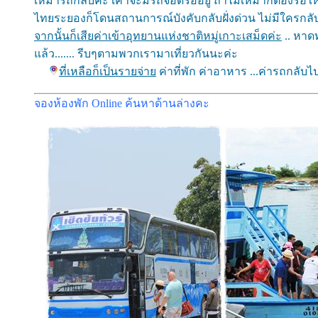
เหมารถกลับค่ะ เค้าจะมีรถจอดรออยู่ ถ้าไม่เหมาก็ต้องรอให้
ไทยระยองก็โดนสถานการณ์บังคับกลับฝั่งด่วน ไม่มีใครกลับ
จากนั้นก็เสียค่าเข้าอุทยานแห่งชาติหมู่เกาะเสม็ดค่ะ
.. หาดท
แล้ว....... รีบๆตามพวกเรามาเที่ยวกันนะค่ะ
ที่เหลือก็เป็นรายจ่าย
ค่าที่พัก ค่าอาหาร ...ค่ารถกลับไ
จองห้องพัก Online ค้นหาด้านล่างคะ