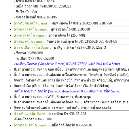
- นากะ บังกะโล 081-2185732
- เสม็ด วิลล่า 081-4948090/081-2390223
- ซีบรีซ บังกะโล
- ซิลเวอร์แซนด็ 081-218-5195
อ่าวทับทิม เสม็ด Samet :
- ทับทิมบังกะโล 081-2186425 /081-2187759
อ่าวพุทรา เสม็ด Samet :
- พุทราบังกะโล 081-2395680
อ่าวนวล เสม็ด Samet :
- อ่าวนวลังกะโล (250-400)
อ่าวช่อ เสม็ด Samet :
- วันเดอร์แลนด์ ลุงหวัง 081-2185682/ 081-4388409
อ่าววงเดือน เสม็ด Samet :
- มาลิบูการ์เด้น รีสอร์ท 038-651292 -3
- ซีฮอร์ส 02-6962091
- วงเดือน วิลล่า 038-652300
-
วงเดือน รีสอร์ท (Vongdeuan Resort) 038-651777/081-4461944 เสม็ด Samet
สิ่งอำนวยความสะดวก คอฟฟี่ช็อป, จุดบริการทัวร์และข้อมูลท่องเที่ยว, ตู้นิรภัย, 
สิ่งอำนวยความสะดวกในห้องพัก เครื่องปรับอากาศ, โทรทัศน์, โทรทัศน์ (เคเบิล), น้ำ
กิจกรรมกีฬาและนันทนาการ กีฬาทางน้ำ, กีฬาทางน้ำ (มีเครื่องยนต์), บริการนว
อินเทอร์เน็ต (เสียค่าใช้จ่าย), อินเทอร์เน็ตไร้สาย (ไม่เสียค่าใช้จ่าย)
-
เสม็ด คาบาน่า รีสอร์ท (Samed Cabana Resort) 038-648287 -8 เสม็ด Samet
สิ่งอำนวยความสะดวก WiFi , ร้านอาหาร, ห้องประชุม
สิ่งอำนวยความสะดวกในห้องพัก เครื่องเป่าผม, เครื่องชงกาแฟ/ชา, เครื่องปรับอากา
กิจกรรมกีฬาและนันทนาการ ชายหาดส่วนตัว, สระว่ายน้ำกลางแจ้ง
อ่าวเทียน เสม็ด Samet :
-แสงเทียน บีช 038-651223
-บังกะโลลุงดำ 038-651810
อ่าวหวาย เสม็ด Samet :
- เสม็ดวิลล์ รีสอร์ท 038-651681