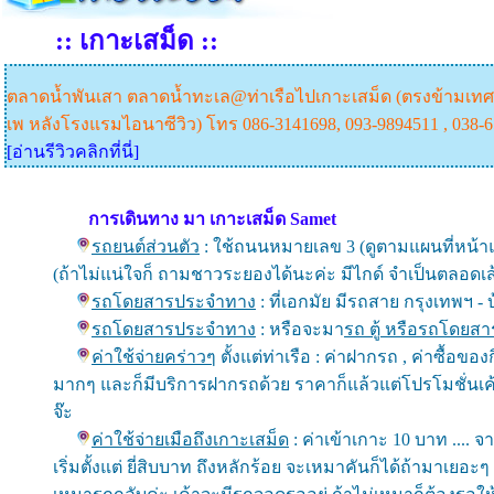
:: เกาะเสม็ด ::
ตลาดน้ำพันเสา ตลาดน้ำทะเล@ท่าเรือไปเกาะเสม็ด (ตรงข้ามเท
เพ หลังโรงแรมไอนาซีวิว) โทร 086-3141698, 093-9894511 , 038-
[อ่านรีวิวคลิกที่นี่]
การเดินทาง มา เกาะเสม็ด Samet
รถยนต์ส่วนตัว
: ใช้ถนนหมายเลข 3 (ดูตามแผนที่หน้
(ถ้าไม่แน่ใจก็ ถามชาวระยองได้นะค่ะ มีไกด์ จำเป็นตลอดเส
รถโดยสารประจำทาง
: ที่เอกมัย มีรถสาย กรุงเทพฯ -
รถโดยสารประจำทาง
: หรือจะมา
รถ ตู้ หรือรถโดยสาร
ค่าใช้จ่ายคร่าวๆ
ตั้งแต่ท่าเรือ : ค่าฝากรถ , ค่าซื้
มากๆ และก็มีบริการฝากรถด้วย ราคาก็แล้วแต่โปรโมชั่นเค้
จ๊ะ
ค่าใช้จ่ายเมือถึงเกาะเสม็ด
: ค่าเข้าเกาะ 10 บาท .... จ
เริ่มตั้งแต่ ยี่สิบบาท ถึงหลักร้อย จะเหมาคันก็ได้ถ้ามาเย