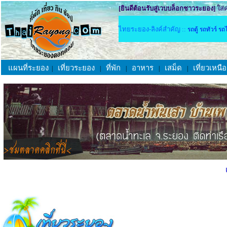
[ยินดีต้อนรับสู่เวบบล็อกชาวระยอง]
ใส่
ไทยระยอง-ลิงค์สำคัญ ::
รถตู้ รถทัวร์ 
แผนที่ระยอง
เที่ยวระยอง
ที่พัก
อาหาร
เสม็ด
เที่ยวเหนื
|
|
|
|
|