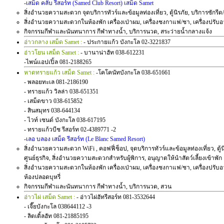
-
เสม็ด คลับ รีสอร์ท (Samed Club Resort) เสม็ด Samet
สิ่งอำนวยความสะดวก จุดบริการทัวร์และข้อมูลท่องเที่ยว, ตู้นิรภัย, บริการซักรีด/ซั
สิ่งอำนวยความสะดวกในห้องพัก เครื่องเป่าผม, เครื่องชงกาแฟ/ชา, เครื่องปรับอากา
กิจกรรมกีฬาและนันทนาการ กีฬาทางน้ำ, บริการนวด, สระว่ายน้ำกลางแจ้ง
อ่าวกลาง เสม็ด Samet :
- ประกายแก้ว บังกะโล 02-3221837
อ่าวโยน เสม็ด Samet :
- บานาน่าฮัท 038-612231
-ไพน์แอปเปิ้ล 081-2188265
หาดทรายแก้ว เสม็ด Samet :
-โคโคนัทบังกะโล 038-651661
- พลอยทะเล 081-2186190
- ทรายแก้ว วิลล่า 038-651351
- เสม็ดขาว 038-615852
- สินสมุทร 038-644134
- ไวท์ เซนด์ บังกะโล 038-617195
- ทรายแก้วบีช รีสอร์ท 02-4389771 -2
-
เลอ บลอง เสม็ด รีสอร์ท (Le Blanc Samed Resort)
สิ่งอำนวยความสะดวก WiFi , คอฟฟี่ช็อป, จุดบริการทัวร์และข้อมูลท่องเที่ยว, ตู้นิ
ศูนย์ธุรกิจ, สิ่งอำนวยความสะดวกสำหรับผู้พิการ, อนุญาตให้นำสัตว์เลี้ยงเข้าพัก
สิ่งอำนวยความสะดวกในห้องพัก เครื่องเป่าผม, เครื่องชงกาแฟ/ชา, เครื่องปรับอากาศ,
ห้องปลอดบุหรี่
กิจกรรมกีฬาและนันทนาการ กีฬาทางน้ำ, บริการนวด, สวน
อ่าวไผ่ เสม็ด Samet :
- อ่าวไผ่ฮัทรีสอร์ท 081-3532644
- เจี๊ยบังกะโล 038644112 -3
- ลิตเติ้ลฮัท 081-21885195