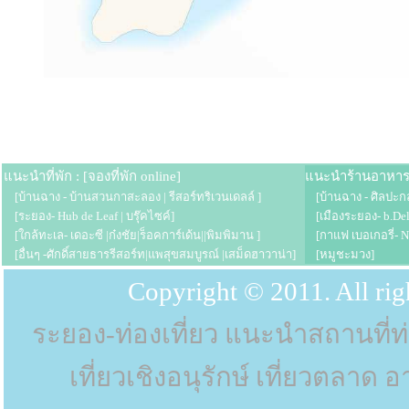
แนะนำที่พัก : [จองที่พัก online]
แนะนำร้านอาหาร
[บ้านฉาง - บ้านสวนกาสะลอง | รีสอร์ทริเวนเดลล์ ]
[บ้านฉาง - ศิลปะกลา
[ระยอง- Hub de Leaf | บรุ๊คไซค์]
[เมืองระยอง- b.Deli
[ใกล้ทะเล- เดอะซี |ก๋งชัย|ร็อคการ์เด้น||พิมพิมาน ]
[กาแฟ เบอเกอรี่- No
[อื่นๆ -ศักดิ์สายธารรีสอร์ท|แพสุขสมบูรณ์ |เสม็ดฮาวาน่า]
[หมูชะมวง]
Copyright © 2011. All ri
ระยอง-ท่องเที่ยว แนะนำสถานที่ท่อ
เที่ยวเชิงอนุรักษ์ เที่ยวตล