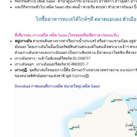
กิจกรรมทั่วไป เสม็ด Samet : ดำน้ำดูปะการัง น่าจะแถว อ่าวพร้าว อ่าวลุงดำ อ่า
และก็กิจกรรมทั่วไป เสม็ด Samet เช่น เล่นน้ำ พายเรือ ตกปลา ทำอาหารกันเอง ป
ไปซื้ออาหารทะเลได้ไกล้ๆที่ ตลาดแม่แดง ตัวเมื
ที่เที่ยวรอบ เกาะเสม็ด เสม็ด Samet (โทรจองหรือเช็คราคาก่อนนะจ๊ะ)
หมู่เกาะมัน
สามรถเดินทางจากท่าเรือปากน้ำประแสร์ หรืออ่าวมะขามป้อม อยู่
มันนอก โดยเกาะมันในนั้นเป็นทรัพย์สินส่วนพระองค์ในสมเด็จพระนางเจ้าฯ พระบรม
ส่วนเกาะมันกลางและเกาะมันนอก เป็นเกาะสัมปทาน มีหาดแนวโขดหิน ที่สวยงาม 
เกาะมันกลาง : ระย้าไอส์แลนด์รีสอร์ท 02-3166717
เกาะมันนอก : เกาะมันนอกรีสอร์ท 02-8603025 -7
เกาะกุฎี
: จุดที่น่าสนใจของเกาะนี้คือ มีลานกว้างกลางหาดทรายงาม แนวปะการังท
ของหน่วยพิทักษ์อุทยานแห่งชาติ ญส.3 (เกาะกุฎี)
Download ภาพแผนที่เกาะเสม็ด ขนาดใหญ่ เสม็ด Samet