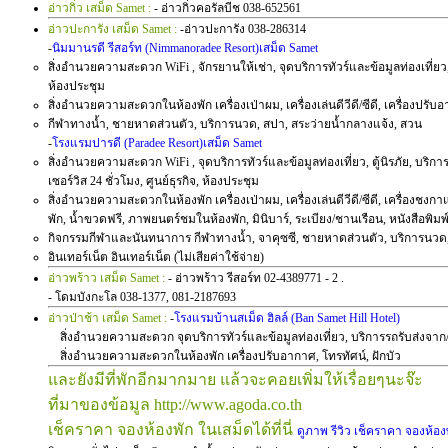
อ่าวกิ่ว เสม็ด Samet :
- อ่าวกิ่วคอรัลบีช 038-652561
อ่าวปะการัง เสม็ด Samet :
-อ่าวปะการัง 038-286314
-
นิมมานรดี รีสอร์ท (Nimmanoradee Resort)เสม็ด Samet
สิ่งอำนวยความสะดวก WiFi , จักรยานให้เช่า, จุดบริการทัวร์และข้อมูลท่องเที่ยว, ต
ห้องประชุม
สิ่งอำนวยความสะดวกในห้องพัก เครื่องเป่าผม, เครื่องเล่นดีวีดี/ซีดี, เครื่องปรับอ
กีฬาทางน้ำ, ชายหาดส่วนตัว, บริการนวด, สปา, สระว่ายน้ำกลางแจ้ง, สวน
-
โรงแรมปารดี (Paradee Resort)เสม็ด Samet
สิ่งอำนวยความสะดวก WiFi , จุดบริการทัวร์และข้อมูลท่องเที่ยว, ตู้นิรภัย, บริการซั
เซอร์วิส 24 ชั่วโมง, ศูนย์ธุรกิจ, ห้องประชุม
สิ่งอำนวยความสะดวกในห้องพัก เครื่องเป่าผม, เครื่องเล่นดีวีดี/ซีดี, เครื่องชงก
พัก, น้ำขวดฟรี, ภาพยนตร์ชมในห้องพัก, มินิบาร์, ระเบียง/ชานเรือน, หนังสือพิมพ
กิจกรรมกีฬาและนันทนาการ กีฬาทางน้ำ, จาคุซซี, ชายหาดส่วนตัว, บริการนวด, ส
อินเทอร์เน็ต อินเทอร์เน็ต (ไม่เสียค่าใช้จ่าย)
อ่าวพร้าว เสม็ด Samet :
- อ่าวพร้าว รีสอร์ท 02-4389771 - 2 .
- โดมบังกะโล 038-1377, 081-2187693
อ่าวป่าช้า เสม็ด Samet :
-
โรงแรมบ้านสเม็ด ฮิลล์ (Ban Samet Hill Hotel)
สิ่งอำนวยความสะดวก จุดบริการทัวร์และข้อมูลท่องเที่ยว, บริการรถรับส่งจาก/ถ
สิ่งอำนวยความสะดวกในห้องพัก เครื่องปรับอากาศ, โทรทัศน์, ฝักบัว
และยังมีที่พักอีกมากมาย แล้วจะคอยเพิ่มให้เรื่อยๆนะจ๊ะ
ที่มาของข้อมูล http://www.agoda.co.th
เช็คราคา จองห้องพัก ในเสม็ดได้ที่นี่
ดูภาพ รีวิว เช็คราคา จองห้อง