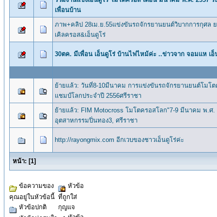
เพื่อนบ้าน
ภาพ+คลิป 28เม.ย.55แข่งขันรถจักรยานยนต์วิบากการกุศล ย
เคิลครอส&เอ็นดูโร่
30ตค. มีเพื่อน เอ็นดูโร่ บ้านไฟไหม้ค่ะ ..ข่าวจาก จอมแห เอ็น
ย้ายแล้ว: วันที่8-10มีนาคม การแข่งขันรถจักรยานยนต์โมโ
แชมป์โลกประจำปี 2556ศรีราชา
ย้ายแล้ว: FIM Motocross โมโตครอสโลก"7-9 มีนาคม พ.ศ.
อุตสาหกรรมปิ่นทอง3, ศรีราชา
http://rayongmix.com อีกเวบของชาวเอ็นดูโร่ค่ะ
หน้า:
[
1
]
ข้อความของ
หัวข้อ
คุณอยู่ในหัวข้อนี้
ที่ถูกใส่
หัวข้อปกติ
กุญแจ