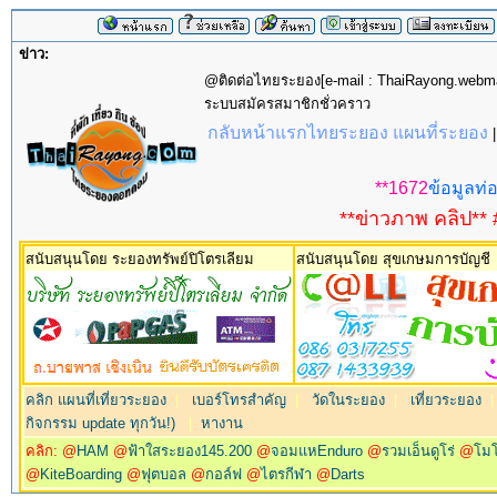
ข่าว:
@ติดต่อไทยระยอง[e-mail : ThaiRayong.web
ระบบสมัครสมาชิกชั่วคราว
กลับหน้าแรกไทยระยอง แผนที่ระยอง
**1672
ข้อมูลท่อ
**ข่าวภาพ คลิป** 
สนับสนุนโดย ระยองทรัพย์ปิโตรเลียม
สนับสนุนโดย สุขเกษมการบัญชี
คลิก แผนที่เที่ยวระยอง
|
เบอร์โทรสำคัญ
|
วัดในระยอง
|
เที่ยวระยอง
กิจกรรม update ทุกวัน!)
|
หางาน
คลิก: @
HAM
@
ฟ้าใสระยอง145.200
@
จอมแหEnduro
@
รวมเอ็นดูโร่
@
โม
@
KiteBoarding
@
ฟุตบอล
@
กอล์ฟ
@
ไตรกีฬา
@
Darts