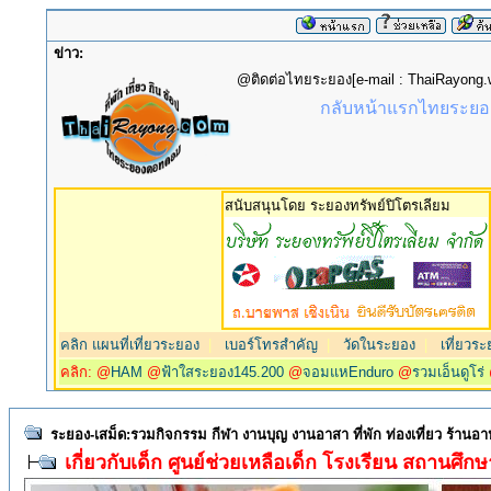
ข่าว:
@ติดต่อไทยระยอง[e-mail : ThaiRayon
กลับหน้าแรกไทยระยอง
สนับสนุนโดย ระยองทรัพย์ปิโตรเลียม
คลิก แผนที่เที่ยวระยอง
|
เบอร์โทรสำคัญ
|
วัดในระยอง
|
เที่ยวระ
คลิก: @
HAM
@
ฟ้าใสระยอง145.200
@
จอมแหEnduro
@
รวมเอ็นดูโร่
ระยอง-เสม็ด:รวมกิจกรรม กีฬา งานบุญ งานอาสา ที่พัก ท่องเที่ยว ร้านอ
เกี่ยวกับเด็ก ศูนย์ช่วยเหลือเด็ก โรงเรียน สถานศึ