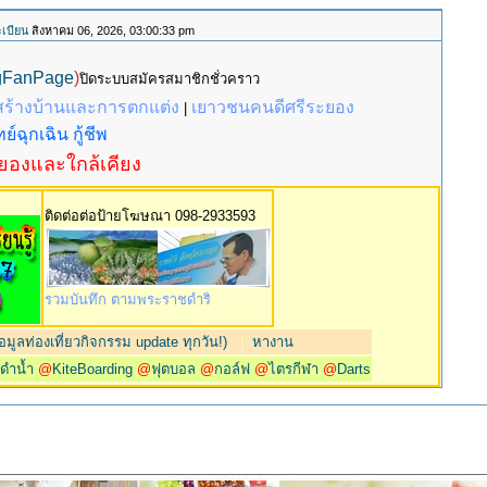
เบียน
สิงหาคม 06, 2026, 03:00:33 pm
gFanPage
)
ปิดระบบสมัครสมาชิกชั่วคราว
สร้างบ้านและการตกแต่ง
เยาวชนคนดีศรีระยอง
|
ย์ฉุกเฉิน กู้ชีพ
ะยองและใกล้เคียง
ติดต่อต่อป้ายโฆษณา 098-2933593
รวมบันทึก ตามพระราชดำริ
มูลท่องเที่ยวกิจกรรม update ทุกวัน!)
|
หางาน
@
ดำน้ำ
@
KiteBoarding
@
ฟุตบอล
@
กอล์ฟ
@
ไตรกีฬา
@
Darts