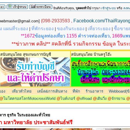
ยินดีต้อนรับคุณ,
บุคคลทั่วไป
กรุณา
เข้าสู่ระบบ
หรือ
ลงทะ
(098-2933593 ,
Facebook.com/ThaiRayon
g.webmaster@gmail.com]
 แผนที่ระยอง
ที่พักระยอง
ของกินระยอง
เที่ยวระยอง
ซื้อขาย
|
|
|
|
**1672
ข้อมูลท่องเที่ยว
1155
ตำรวจท่องเที่ยว,
1669
แพท
**ข่าวภาพ คลิป** #คลิกที่นี่ รวมกิจกรรม ข้อมูล ในร
สนับสนุนโดย สุขเกษมการบัญชี
สนับสนุนโดย บ้านครูโอ๊ะ
ยอง
|
เที่ยวทั่วไทย
|
เสม็ด&การเดินทาง
|
ที่พัก
|
ร้านอาหาร
|
Webboard(ข้อ
@
โมโตครอสโลกMotocrossWorld
@
ไบค์เกอร์
@
offroad
@
เดินวิ่ง
@
จักรยาน
าหาร ธุรกิจ ในระยองและทั่วไทย
กษา มหาวิทยาลัย ประชาสัมพันธ์ฟรี