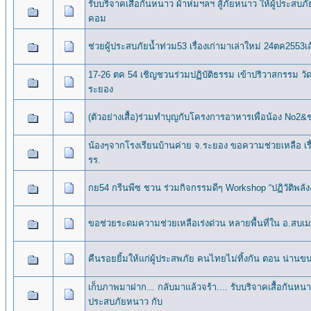
รับบริจาคเสื้อกันหนาว ผ้าห่มฯลฯ สู้ภัยหนาว ให้ผู้ประ
คอม
ช่วยผู้ประสบภัยน้ำท่วม53 เรื่องเก่ามาเล่าใหม่ 24ตค255
17-26 ตค 54 เชิญชวนร่วมปฏิบัติธรรม เข้าปริวาสกรรม 
ระยอง
(ตัวอย่างเสื้อ)ร่วมทำบุญกับโครงการอาหารเพื่อน้อง No2&ช
น้องๆจากโรงเรียนบ้านค่าย จ.ระยอง ขอความช่วยเหลือ เร
รร.
กย54 กรีนพีซ ชวน ร่วมกิจกรรมดีๆ Workshop “ปฏิวัติพลั
ขอช่วยระดมความช่วยเหลือเร่งด่วน หลายพื้นที่ใน อ.สบเมย
คืนรอยยิ้มให้แก่ผู้ประสพภัย คนไทยไม่ทิ้งกัน ตอน น่านข
เก็บภาพมาฝาก... กลับมาแล้วจร้า.... รับบริจาคเสื้อกันหนาว
ประสบภัยหนาว กับ