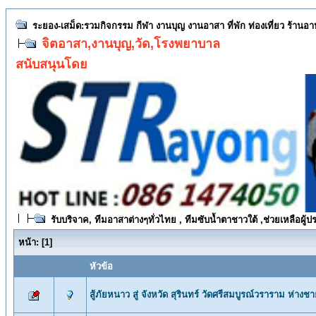
ระยอง-เสม็ด:รวมกิจกรรม กีฬา งานบุญ งานอาสา ที่พัก ท่องเที่ยว ร้านอ
จิตอาสา,งานบุญ,วัด,โรงพยาบาล
สนับสนุนโดย
รับบริจาค, ทีมอาสาต่างๆทั่วไทย , ทีมซับน้ำตาชาวใต้ ,ช่วยเหลือผ
หน้า:
[
1
]
หัวข้อ
สู้ภัยหนาว สู่ จังหวัด สุรินทร์ วัดศรีสมบูรณ์วราราม ห่