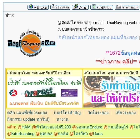
ข่าว:
@ติดต่อไทยระยอง[e-mail : ThaiRayong.web
ระบบสมัครสมาชิกชั่วคราว
กลับหน้าแรกไทยระยอง แผนที่ระยอง
**1672
ข้อมูลท่อ
**ข่าวภาพ คลิป** 
สนับสนุนโดย ระยองทรัพย์ปิโตรเลียม
สนับสนุนโดย สุขเกษมการบัญชี
คลิก แผนที่เที่ยวระยอง
|
เบอร์โทรสำคัญ
|
วัดในระยอง
|
เที่ยวระยอง
กิจกรรม update ทุกวัน!)
|
หางาน
คลิก: @
HAM
@
ฟ้าใสระยอง145.200
@
จอมแหEnduro
@
รวมเอ็นดูโร่
@
โม
@
KiteBoarding
@
ฟุตบอล
@
กอล์ฟ
@
ไตรกีฬา
@
Darts