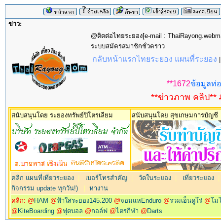
ข่าว:
@ติดต่อไทยระยอง[e-mail : ThaiRayong.web
ระบบสมัครสมาชิกชั่วคราว
กลับหน้าแรกไทยระยอง แผนที่ระยอง
**1672
ข้อมูลท่อ
**ข่าวภาพ คลิป** 
สนับสนุนโดย ระยองทรัพย์ปิโตรเลียม
สนับสนุนโดย สุขเกษมการบัญชี
คลิก แผนที่เที่ยวระยอง
|
เบอร์โทรสำคัญ
|
วัดในระยอง
|
เที่ยวระยอง
กิจกรรม update ทุกวัน!)
|
หางาน
คลิก: @
HAM
@
ฟ้าใสระยอง145.200
@
จอมแหEnduro
@
รวมเอ็นดูโร่
@
โม
@
KiteBoarding
@
ฟุตบอล
@
กอล์ฟ
@
ไตรกีฬา
@
Darts