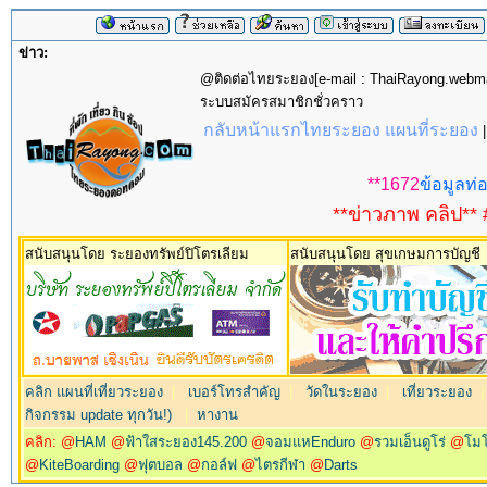
ข่าว:
@ติดต่อไทยระยอง[e-mail : ThaiRayong.web
ระบบสมัครสมาชิกชั่วคราว
กลับหน้าแรกไทยระยอง แผนที่ระยอง
**1672
ข้อมูลท่อ
**ข่าวภาพ คลิป** 
สนับสนุนโดย ระยองทรัพย์ปิโตรเลียม
สนับสนุนโดย สุขเกษมการบัญชี
คลิก แผนที่เที่ยวระยอง
|
เบอร์โทรสำคัญ
|
วัดในระยอง
|
เที่ยวระยอง
กิจกรรม update ทุกวัน!)
|
หางาน
คลิก: @
HAM
@
ฟ้าใสระยอง145.200
@
จอมแหEnduro
@
รวมเอ็นดูโร่
@
โม
@
KiteBoarding
@
ฟุตบอล
@
กอล์ฟ
@
ไตรกีฬา
@
Darts