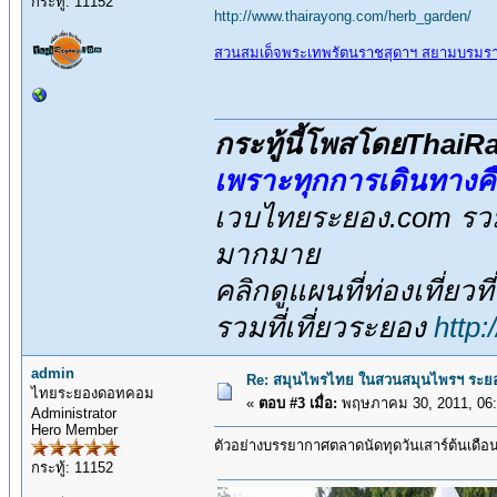
กระทู้: 11152
http://www.thairayong.com/herb_garden/
สวนสมเด็จพระเทพรัตนราชสุดาฯ สยามบรมรา
กระทู้นี้โพสโดยThai
เพราะทุกการเดินทางค
เวบไทยระยอง.com รวมส
มากมาย
คลิกดูแผนที่ท่องเที่ยวท
รวมที่เที่ยวระยอง
http
admin
Re: สมุนไพรไทย ในสวนสมุนไพรฯ ระยอ
ไทยระยองดอทคอม
«
ตอบ #3 เมื่อ:
พฤษภาคม 30, 2011, 06:
Administrator
Hero Member
ตัวอย่างบรรยากาศตลาดนัดทุดวันเสาร์ต้นเดือน
กระทู้: 11152