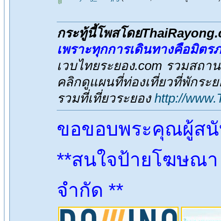
กระทู้นี้โพสโดยThaiRayong
เพราะทุกการเดินทางคือมิตร
เวบไทยระยอง.com รวมสถานที่
คลิกดูแผนที่ท่องเที่ยวที่พักระ
รวมที่เที่ยวระยอง
http://www
ขอขอบพระคุณผู้สน
**สนใจป้ายโฆษณา ต
จำกัด **