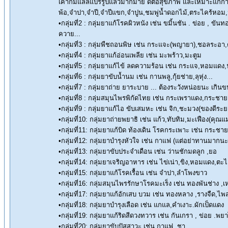
เค้าก็มีแลลแปรรูปแล้วมากมาย ดีต่อสุขภาพ และเหมาะแก่การ
พ้อ,จำปา,จำปี,จำปีแขก,จำปูน,ชมพู่น้ำดอกไม้,ตระไคร้หอ
•กลุ่มที่2 : กลุ่มยาแก้โรคผิวหนัง เช่น ขมิ้นชัน . ข่อย , ข
ควาย...
•กลุ่มที่3 : กลุ่มพืชถอนพิษ เช่น กระแจะ(พญายา),ชอลระอา
•กลุ่มที่4 : กลุ่มยาแก้อ่อนเพลีย เช่น มะพร้าว,มะตูม
•กลุ่มที่5 : กลุ่มยาแก้ไข้ ลดความร้อน เช่น กระแจ,หอมแดง
•กลุ่มที่6 : กลุ่มยาขับน้ำนม เช่น กานพลู,กุ้ยช่าย,ลุหุ่ง...
•กลุ่มที่7 : กลุ่มยาถ่าย ยาระบาย ... ต้องระวังหน่อยนะ เกิน
•กลุ่มที่8 : กลุ่มสมุนไพรพิกัดไทย เช่น กระเพราแดง,กระชาย.ข
•กลุ่มที่9 : กลุ่มยาแก้ไอ ขับเสมหะ เช่น จิก,ชะมวง(ของดี
•กลุ่มที่10: กลุ่มยาถ่ายพยาธิ เช่น แก้ว,ทับทิม,มะเฟือง(คุณแม่
•กลุ่มที่11: กลุ่มยาแก้บิด ท้องเดิน โรคกระเพาะ เช่น กระชาย
•กลุ่มที่12: กลุ่มยาบำรุงหัวใจ เช่น กาแฟ (แต่อย่าทานมาก
•กลุ่มที่13: กลุ่มยาขับประจำเดือน เช่น ว่านชักมดลูก ,ยอ
•กลุ่มที่14: กลุ่มยาเจริญอาหาร เช่น ไข่เน่า,ขิง,หอมแดง,ตะไ
•กลุ่มที่15: กลุ่มยาแก้โรคเรื้อน เช่น จำปา,ลำโพงขาว
•กลุ่มที่16: กลุ่มสมุนไพรรักษาโรคมะเร็ง เช่น ทองพันช่าง
•กลุ่มที่17: กลุ่มยาแก้อักเสบ บวม เช่น ทองหลาง ,รางจืด,ไพ
•กลุ่มที่18: กลุ่มยาบำรุงเลือด เช่น แกแล,คำเงาะ.ผักเป็ดแดง
•กลุ่มที่19: กลุ่มยาแก้ริดสีดวงทวาร เช่น กันเกรา , ข่อย .พ
•กลุ่มที่20: กลุ่มยาขับปัสสาวะ เช่น กาแฟ ,ชา