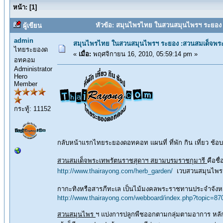
หน้า:
[
1
]
หัวข้อ: สมุนไพรไทย ในสวนสมุนไพรฯ ระยอง 
ผู้เขียน
admin
สมุนไพรไทย ในสวนสมุนไพรฯ ระยอง :สวนสมเด็จพระ
ไทยระยองด
«
เมื่อ:
พฤศจิกายน 16, 2010, 05:59:14 pm »
อทคอม
Administrator
Hero
Member
กระทู้: 11152
กลับหน้าแรกไทยระยองดอทคอท แผนที่ ที่พัก กิน เที่ยว ช
สวนสมเด็จพระเทพรัตนราชสุดาฯ สยามบรมราชกุมารี
คือชื
http://www.thairayong.com/herb_garden/
เวบสวนสมุนไพร
กากะทิงหรือสารภีทะเล เป็นไม้มงคลพระราชทานประจำจังห
http://www.thairayong.com/webboard/index.php?topic=87
สวนสมุนไพร
ฯ แบ่งการปลูกพืชออกตามกลุ่มตามอาการ หลักแพ