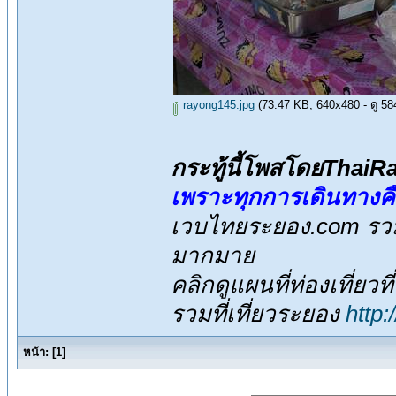
rayong145.jpg
(73.47 KB, 640x480 - ดู 5844
กระทู้นี้โพสโดยThai
เพราะทุกการเดินทางค
เวบไทยระยอง.com รวมส
มากมาย
คลิกดูแผนที่ท่องเที่ยวท
รวมที่เที่ยวระยอง
http
หน้า:
[
1
]