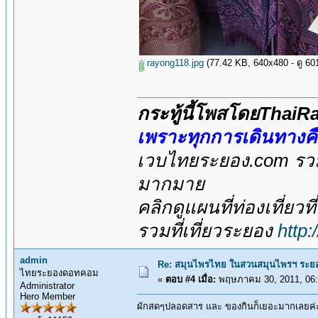
rayong118.jpg
(77.42 KB, 640x480 - ดู 6014
กระทู้นี้โพสโดยThai
เพราะทุกการเดินทางค
เวบไทยระยอง.com รวมส
มากมาย
คลิกดูแผนที่ท่องเที่ยวท
รวมที่เที่ยวระยอง
http
admin
Re: สมุนไพรไทย ในสวนสมุนไพรฯ ระยอ
ไทยระยองดอทคอม
«
ตอบ #4 เมื่อ:
พฤษภาคม 30, 2011, 06:
Administrator
Hero Member
ผักสดๆปลอดสาร และ ของกินก็เยอะมากเลยค