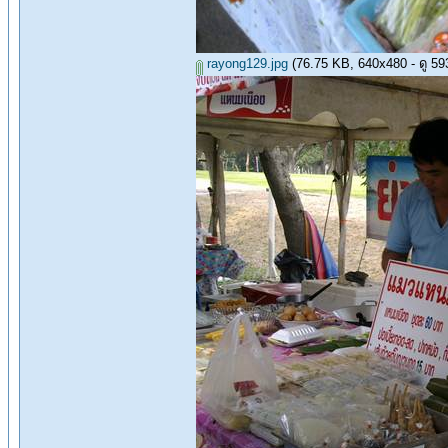
rayong129.jpg
(76.75 KB, 640x480 - ดู 5936