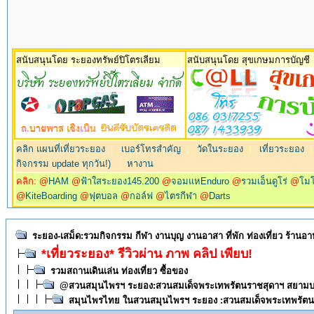
สนับสนุนโดย ระยองทรัพย์ปิโตรเลียม
สนับสนุนโดย สุขเกษมการบัญชี
คลิก แผนที่เที่ยวระยอง
|
เบอร์โทรสำคัญ
|
วัดในระยอง
|
เที่ยวระยอง
กิจกรรม update ทุกวัน!)
|
หางาน
คลิก: @
HAM
@
ฟ้าใสระยอง145.200
@
จอมแหEnduro
@
รวมเอ็นดูโร่
@
โม
@
KiteBoarding
@
ฟุตบอล
@
กอล์ฟ
@
ไตรกีฬา
@
Darts
ระยอง-เสม็ด:รวมกิจกรรม กีฬา งานบุญ งานอาสา ที่พัก ท่องเที่ยว ร้านอ
*เที่ยวระยอง* รีวิวผ่าน ภาพ คลิป เพียบ!
รวมสถานเดินเล่น ท่องเที่ยว ซื้อของ
@สวนสมุนไพรฯ ระยอง:สวนสมเด็จพระเทพรัตนราชสุดาฯ สยามบรม
สมุนไพรไทย ในสวนสมุนไพรฯ ระยอง :สวนสมเด็จพระเทพรัตน