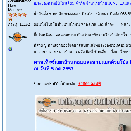
Administrator
บ.ระยองทรัพย์ปิโตรเลียม จำกัด
จำหน่ายน้ำมันCALTEXและบร
Hero
Member
น้ำมันทั้ง ขายปลีก ขางส่งเลย มีรถไปส่งด้วยค่ะ ติดต่อ 
กระทู้: 11152
ตอนนี้มีโปรโมชั่น เติมน้ำมัน หรือ แก๊ส แถมน้ำค่ะ ... พนักงา
ปั้มใหญ่ดีค่ะ จอดรถสบาย สำหรับมาพักรถหรือเข้าห้องน้ำ เห็
ที่สำคัญ ท่านเจ้าของใจดีมาสนับสนุนไทยระยองดอทคอมด้วย
มาจากทาง กทม เข้ามา จนถึง บิกซี ซ้ายมือ ก็ วิ่งมาเรื่อ
คาลเท็กซ์แยกบ้านดอนและสามแยกห้วยโป่ง ม
ณ วันที่ 5 กค 2557
ร้านกาแฟราบิก้าก็มีนะค่ะ
ราบิก้า คอฟฟี่