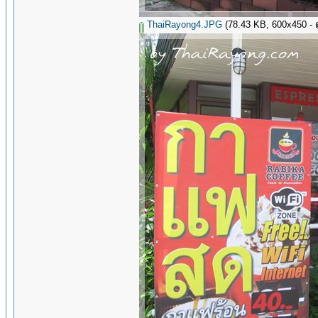
ThaiRayong4.JPG
(78.43 KB, 600x450 - ดู