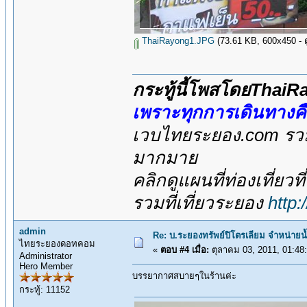
ThaiRayong1.JPG
(73.61 KB, 600x450 - ดู
กระทู้นี้โพสโดยThai
เพราะทุกการเดินทางค
เวบไทยระยอง.com รวมส
มากมาย
คลิกดูแผนที่ท่องเที่ยวท
รวมที่เที่ยวระยอง
http
admin
Re: บ.ระยองทรัพย์ปิโตรเลียม จำหน่ายน
ไทยระยองดอทคอม
«
ตอบ #4 เมื่อ:
ตุลาคม 03, 2011, 01:48
Administrator
Hero Member
บรรยากาศสบายๆในร้านค่ะ
กระทู้: 11152