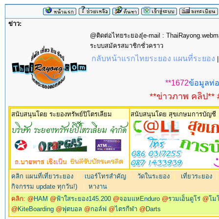
ข่าว:
@ติดต่อไทยระยอง[e-mail : ThaiRayong.web
ระบบสมัครสมาชิกชั่วคราว
กลับหน้าแรกไทยระยอง แผนที่ระยอง
**1672
ข้อมูลท่อ
**ข่าวภาพ คลิป** 
สนับสนุนโดย ระยองทรัพย์ปิโตรเลียม
สนับสนุนโดย สุขเกษมการบัญชี
คลิก แผนที่เที่ยวระยอง
|
เบอร์โทรสำคัญ
|
วัดในระยอง
|
เที่ยวระยอง
กิจกรรม update ทุกวัน!)
|
หางาน
คลิก: @
HAM
@
ฟ้าใสระยอง145.200
@
จอมแหEnduro
@
รวมเอ็นดูโร่
@
โม
@
KiteBoarding
@
ฟุตบอล
@
กอล์ฟ
@
ไตรกีฬา
@
Darts