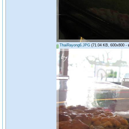
ThaiRayong6.JPG
(71.04 KB, 600x800 - ดู