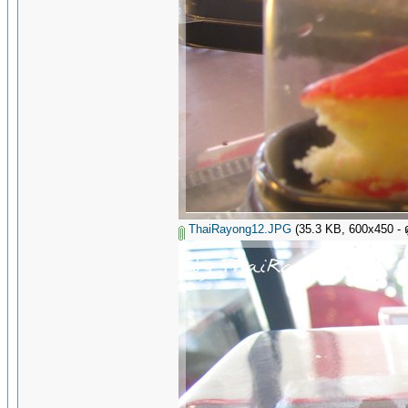
ThaiRayong12.JPG
(35.3 KB, 600x450 - ดู