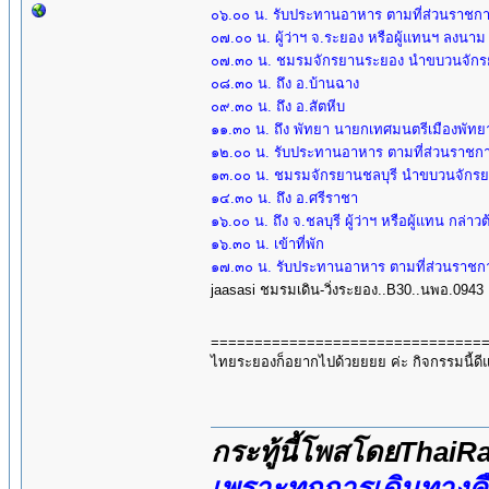
๐๖.๐๐ น. รับประทานอาหาร ตามที่ส่วนราชกา
๐๗.๐๐ น. ผู้ว่าฯ จ.ระยอง หรือผู้แทนฯ ลงน
๐๗.๓๐ น. ชมรมจักรยานระยอง นำขบวนจัก
๐๘.๓๐ น. ถึง อ.บ้านฉาง
๐๙.๓๐ น. ถึง อ.สัตหีบ
๑๑.๓๐ น. ถึง พัทยา นายกเทศมนตรีเมืองพัทยา
๑๒.๐๐ น. รับประทานอาหาร ตามที่ส่วนราชกา
๑๓.๐๐ น. ชมรมจักรยานชลบุรี นำขบวนจัก
๑๔.๓๐ น. ถึง อ.ศรีราชา
๑๖.๐๐ น. ถึง จ.ชลบุรี ผู้ว่าฯ หรือผู้แทน กล่าว
๑๖.๓๐ น. เข้าที่พัก
๑๗.๓๐ น. รับประทานอาหาร ตามที่ส่วนราชกา
jaasasi ชมรมเดิน-วิ่งระยอง..B30..นพอ.0943
===============================
ไทยระยองก็อยากไปด้วยยยย ค่ะ กิจกรรมนี้ด
กระทู้นี้โพสโดยThai
เพราะทุกการเดินทางค