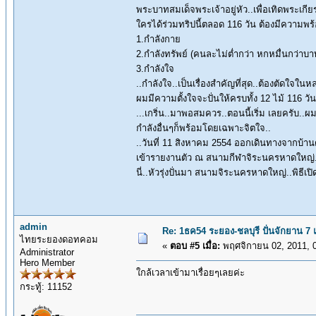
พระบาทสมเด็จพระเจ้าอยู่หัว..เพื่อเทิดพระเกี
ใครได้ร่วมทริปนี้ตลอด 116 วัน ต้องมีความพ
1.กำลังกาย
2.กำลังทรัพย์ (คนละไม่ต่ำกว่า หกหมื่นกว่าบา
3.กำลังใจ
..กำลังใจ..เป็นเรื่องสำคัญที่สุด..ต้องตัดใจใ
ผมมีความตั้งใจจะปั่นให้ครบทั้ง 12 ไม้ 116 ว
...เกริ่น..มาพอสมควร..ตอนนี้เริ่ม เลยครับ..
กำลังอื่นๆก็พร้อมโดยเฉพาะจิตใจ..
..วันที่ 11 สิงหาคม 2554 ออกเดินทางจากบ้า
เข้ารายงานตัว ณ สนามกีฬาจิระนครหาดใหญ่..แ
นี่..หัวรุ่งปั่นมา สนามจิระนครหาดใหญ่..พิธีเ
admin
Re: 1ธค54 ระยอง-ชลบุรี ปั่นจักยาน 7
ไทยระยองดอทคอม
«
ตอบ #5 เมื่อ:
พฤศจิกายน 02, 2011, 
Administrator
Hero Member
ใกล้เวลาเข้ามาเรื่อยๆเลยค่ะ
กระทู้: 11152