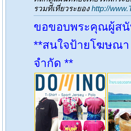
รวมที่เที่ยวระยอง
http://www
ขอขอบพระคุณผู้สน
**สนใจป้ายโฆษณา ต
จำกัด **