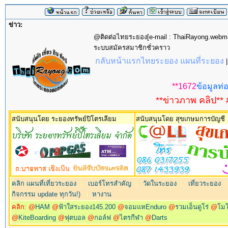
ข่าว:
@ติดต่อไทยระยอง[e-mail : ThaiRayong.web
ระบบสมัครสมาชิกชั่วคราว
กลับหน้าแรกไทยระยอง แผนที่ระยอง
**1672
ข้อมูลท่อ
**ข่าวภาพ คลิป** 
สนับสนุนโดย ระยองทรัพย์ปิโตรเลียม
สนับสนุนโดย สุขเกษมการบัญชี
คลิก แผนที่เที่ยวระยอง
|
เบอร์โทรสำคัญ
|
วัดในระยอง
|
เที่ยวระยอง
กิจกรรม update ทุกวัน!)
|
หางาน
คลิก: @
HAM
@
ฟ้าใสระยอง145.200
@
จอมแหEnduro
@
รวมเอ็นดูโร่
@
โม
@
KiteBoarding
@
ฟุตบอล
@
กอล์ฟ
@
ไตรกีฬา
@
Darts