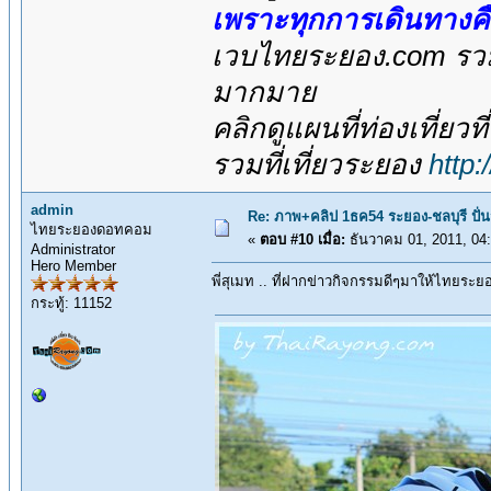
เพราะทุกการเดินทางค
เวบไทยระยอง.com รวมส
มากมาย
คลิกดูแผนที่ท่องเที่ยวท
รวมที่เที่ยวระยอง
http
admin
Re: ภาพ+คลิป 1ธค54 ระยอง-ชลบุรี ปั่
ไทยระยองดอทคอม
«
ตอบ #10 เมื่อ:
ธันวาคม 01, 2011, 04
Administrator
Hero Member
พี่สุเมท .. ที่ฝากข่าวกิจกรรมดีๆมาให้ไทยระยอ
กระทู้: 11152