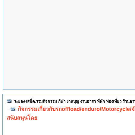
ระยอง-เสม็ด:รวมกิจกรรม กีฬา งานบุญ งานอาสา ที่พัก ท่องเที่ยว ร้านอ
กิจกรรมเกี่ยวกับรถoffload/enduro/Motorcycle/จั
สนับสนุนโดย