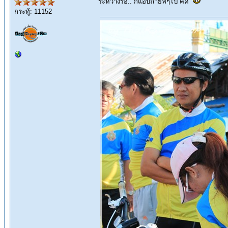
ระหว่างรอ.. ก็แอบถ่ายพี่ๆไป คิคิ
กระทู้: 11152