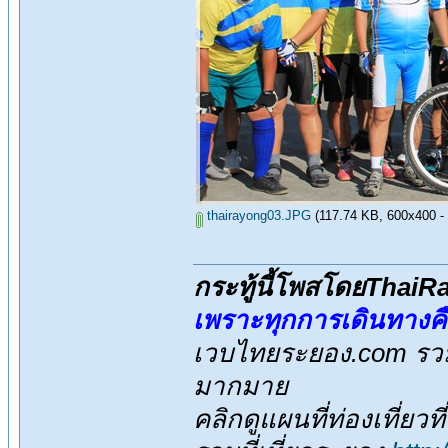
thairayong03.JPG
(117.74 KB, 600x400 - ดู
กระทู้นี้โพสโดยThai
เพราะทุกการเดินทางค
เวบไทยระยอง.com รวมส
มากมาย
คลิกดูแผนที่ท่องเที่ยวท