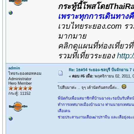
กระทู้นี้โพสโดยThai
เพราะทุกการเดินทางค
เวบไทยระยอง.com รวมส
มากมาย
คลิกดูแผนที่ท่องเที่ยวท
รวมที่เที่ยวระยอง
http
admin
Re: 1ธค54 ระยอง-ชลบุรี ปั่นจักยาน 7
ไทยระยองดอทคอม
«
ตอบ #6 เมื่อ:
พฤศจิกายน 02, 2011, 
Administrator
Hero Member
ไปสืบมาค่ะ .. จุๆ เค้านัดกันตรงนี้ค่ะ..
กระทู้: 11152
พี่นัดกับเพื่อนสมาชิกที่บ้านฉางจะรอปั่นรับที่หน
ทำการเทศบาลเมืองบ้านฉาง ท่านนายกเทศมนตรีบ้
เสือเคน
ช่วยประสานงานเสือเฒ่าปราจีน และเสือยุ่งฉะ