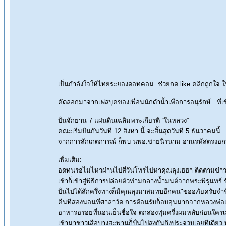
เป็นกำลังใจให้ไทยระยองดอทคอม ช่วยกด like คลิกถูกใจ 
คัดลอกมาจากเฟสบุคของเพื่อนนักดำน้ำเพื่อการอนุรักษ์...ที่เข้า
ปั่นจักยาน 7 แผ่นดินเฉลิมพระเกียรติ “ในหลวง”
คณะเริ่มปั่นกันวันที่ 12 สิงหา นี้ จะสิ้นสุดวันที่ 5 ธันวาคมนี้
จากการสักเกตการณ์ ก็พบ นพอ.ชายนิรนาม อ่านรหัสตรงอกน่าจ
เพิ่มเติม:
อดทนรอไม่ไหวผ่านไปสี่วันโทรไปหาคุณลุงเฮฮา ติดตามข่าว 
เช้าก็เข้าสู่พิธีการปล่อยตัวท่ามกลางน้ำมนต์จากพระพิรุนท
ปั่นไปได้สักครึ่งทางก็มีคุณลุงมาสมทบอีกคน"ขออภัยครับจำชื่
คืนที่สองนอนที่ศาลาวัด การต้อนรับก็อบอุ่นมากจากหลวงพ
อาหารอร่อยที่นอนเย็นชื่อใจ ตกสองทุ่มครึ่งผมหลับก่อนใครเลย
เช้ามาชาวเสือบางสะพานก็ปั่นไปส่งกันถึงประจวบเลยทีเดียว พ