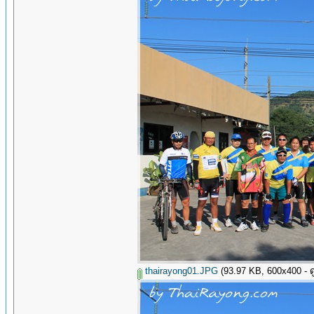
thairayong01.JPG
(93.97 KB, 600x400 - ดู 