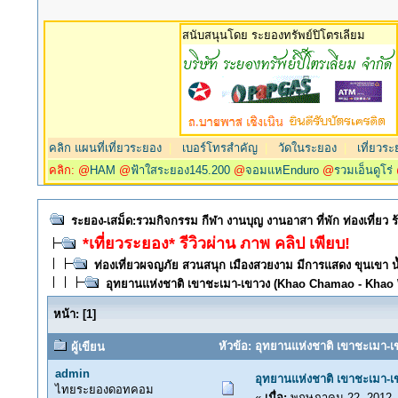
สนับสนุนโดย ระยองทรัพย์ปิโตรเลียม
คลิก แผนที่เที่ยวระยอง
|
เบอร์โทรสำคัญ
|
วัดในระยอง
|
เที่ยวระ
คลิก: @
HAM
@
ฟ้าใสระยอง145.200
@
จอมแหEnduro
@
รวมเอ็นดูโร่
ระยอง-เสม็ด:รวมกิจกรรม กีฬา งานบุญ งานอาสา ที่พัก ท่องเที่ยว
*เที่ยวระยอง* รีวิวผ่าน ภาพ คลิป เพียบ!
ท่องเที่ยวผจญภัย สวนสนุก เมืองสวยงาม มีการแสดง ขุนเขา น้
อุทยานแห่งชาติ เขาชะเมา-เขาวง (Khao Chamao - Khao
หน้า:
[
1
]
หัวข้อ: อุทยานแห่งชาติ เขาชะเมา-
ผู้เขียน
admin
อุทยานแห่งชาติ เขาชะเมา-
ไทยระยองดอทคอม
«
เมื่อ:
พฤษภาคม 22, 2012, 