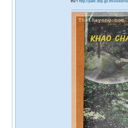
ที่มา
http://park.dnp.go.th/visit