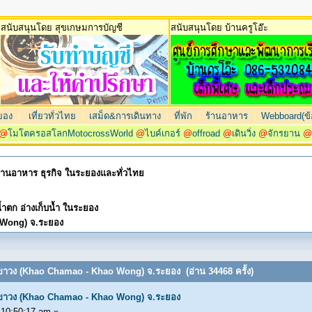
สนับสนุนโดย สุขเกษมการบัญชี
สนับสนุนโดย บ้านครูโอ๊ะ
ยอง
|
เที่ยวทั่วไทย
|
เสม็ด&การเดินทาง
|
ที่พัก
|
ร้านอาหาร
|
Webboard(ข้อ
@
โมโตครอสโลกMotocrossWorld
@
ไบค์เกอร์
@
offroad
@
เดินวิ่ง
@
จักรยาน
 ร้านอาหาร ธุรกิจ ในระยองและทั่วไทย
ำตก อ่างเก็บน้ำ ในระยอง
 Wong) จ.ระยอง
เขาวง (Khao Chamao - Khao Wong) จ.ระยอง (อ่าน 34468 ครั้ง)
เขาวง (Khao Chamao - Khao Wong) จ.ระยอง
10:50:17 am »