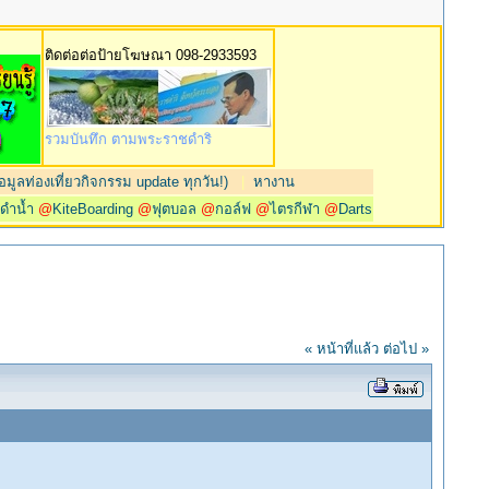
ติดต่อต่อป้ายโฆษณา 098-2933593
รวมบันทึก ตามพระราชดำริ
มูลท่องเที่ยวกิจกรรม update ทุกวัน!)
|
หางาน
@
ดำน้ำ
@
KiteBoarding
@
ฟุตบอล
@
กอล์ฟ
@
ไตรกีฬา
@
Darts
« หน้าที่แล้ว
ต่อไป »