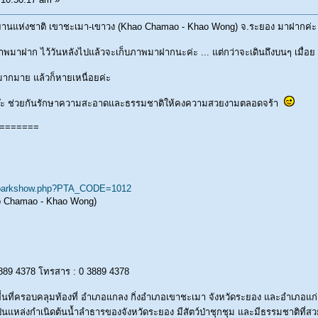
 อุทยานแห่งชาติ เขาชะเมา-เขาวง (Khao Chamao - Khao Wong) จ.ระยอง มาฝากค่ะ
มีภาพมาฝาก ไว้วันหลังไปแล้วจะเก็บภาพมาฝากนะค่ะ ... แต่กว่าจะเดินถึงบนๆ เมื่อย
มากมาย แล้วก็หายเหนื่อยค่ะ
ะจ๊ะ ช่วยกันรักษาความสะอาดและธรรมชาติให้คงความสวยงามตลอดจร้า
=======
tionparkshow.php?PTA_CODE=1012
o Chamao - Khao Wong)
3889 4378 โทรสาร : 0 3889 4378
ื้นที่ครอบคลุมท้องที่ อำเภอแกลง กิ่งอำเภอเขาชะเมา จังหวัดระยอง และอำเภอแก่
ป็นแหล่งกำเนิดต้นน้ำลำธารของจังหวัดระยอง มีสัตว์ป่าชุกชุม และมีธรรมชาติที่ส