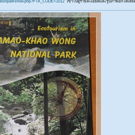
or/nationparkshow.php?PTA_CODE=1012
เข้าไปดูรายละเอียดและรูปภาพอีกได้เลยค