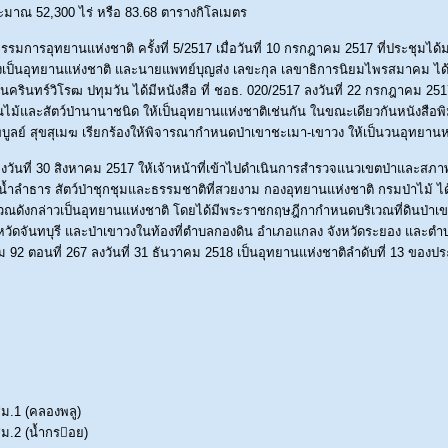
ประมาณ 52,300 ไร่ หรือ 83.68 ตารางกิโลเมตร
การอุทยานแห่งชาติ ครั้งที่ 5/2517 เมื่อวันที่ 10 กรกฎาคม 2517 ที่ประชุมไ
จัดตั้งเป็นอุทยานแห่งชาติ และนายแพทย์บุญส่ง เลขะกุล เลขาธิการนิยมไพรสมาคม ได
ินทร์วิโรฒ ปทุมวัน ได้มีหนังสือ ที่ ชอธ. 020/2517 ลงวันที่ 22 กรกฎาคม 2517 
และสัตว์ป่านานาชนิด ให้เป็นอุทยานแห่งชาติเช่นกัน ในขณะเดียวกันหนังสือพิมพ์
ลย์ สุขสุเมฆ เรียกร้องให้พิจารณากำหนดป่าเขาชะเมา-เขาวง ให้เป็นวนอุทยานหรื
7 ลงวันที่ 30 สิงหาคม 2517 ให้เจ้าหน้าที่เข้าไปดำเนินการสำรวจแนวเขตป่าและสภาพพ
นน้ำลำธาร สัตว์ป่าชุกชุมและธรรมชาติที่สวยงาม กองอุทยานแห่งชาติ กรมป่าไม้ 
เวณดังกล่าวเป็นอุทยานแห่งชาติ โดยได้มีพระราชกฤษฎีกากำหนดบริเวณที่ดินป่าเ
วัดจันทบุรี และป่าเขาวงในท้องที่ตำบลกองดิน อำเภอแกลง จังหวัดระยอง และตำบล
92 ตอนที่ 267 ลงวันที่ 31 ธันวาคม 2518 เป็นอุทยานแห่งชาติลำดับที่ 13 ของ
ม.1 (คลองพลู)
ม.2 (น้ำกรอย)