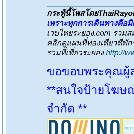
กระทู้นี้โพสโดยThaiRay
เพราะทุกการเดินทางคือม
เวบไทยระยอง.com รวมสถาน
คลิกดูแผนที่ท่องเที่ยวที่พ
รวมที่เที่ยวระยอง
http://
ขอขอบพระคุณผู้
**สนใจป้ายโฆษณา
จำกัด **