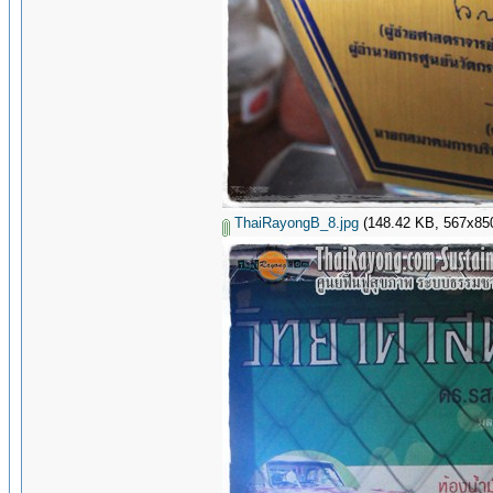
ThaiRayongB_8.jpg
(148.42 KB, 567x850 -