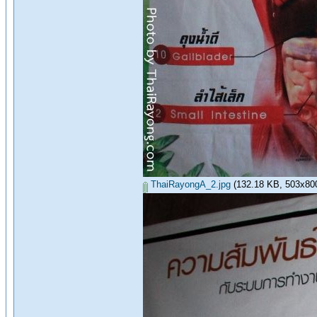
ThaiRayongA_2.jpg
(132.18 KB, 503x800 -