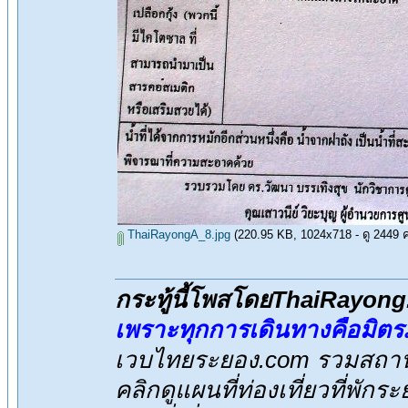
ThaiRayongA_8.jpg
(220.95 KB, 1024x718 - ดู 2449 คร
กระทู้นี้โพสโดยThaiRayon
เพราะทุกการเดินทางคือมิต
เวบไทยระยอง.com รวมสถานที
คลิกดูแผนที่ท่องเที่ยวที่พักร