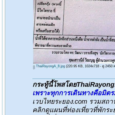
ThaiRayongA_8.jpg
(220.95 KB, 1024x718 - ดู 2450 คร
กระทู้นี้โพสโดยThaiRayon
เพราะทุกการเดินทางคือมิต
เวบไทยระยอง.com รวมสถานที
คลิกดูแผนที่ท่องเที่ยวที่พักร