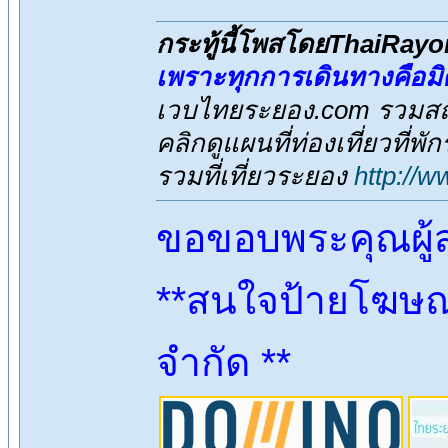
กระทู้นี้โพสโดยThaiRay
เพราะทุกการเดินทางคือม
เวบไทยระยอง.com รวมสถาน
คลิกดูแผนที่ท่องเที่ยวที่พ
รวมที่เที่ยวระยอง
http://
ขอขอบพระคุณผู้
**สนใจป้ายโฆษณา
จำกัด **