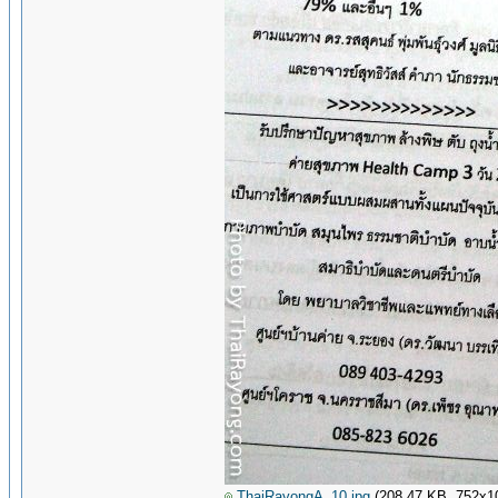
ThaiRayongA_10.jpg
(208.47 KB, 752x102