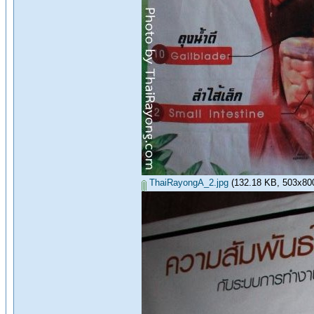
ThaiRayongA_2.jpg
(132.18 KB, 503x800 -