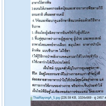
ThaiRayongA_5.jpg
(226.59 KB, 1024x669 - ดู 2457 คร