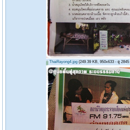
ThaiRayong4.jpg
(249.39 KB, 950x633 - ดู 2845 ค