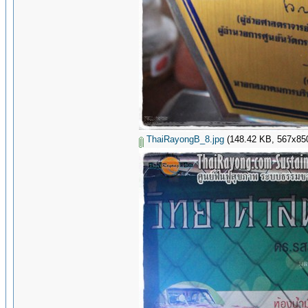
ThaiRayongB_8.jpg
(148.42 KB, 567x850 -