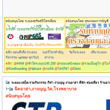
สนับสนุนโดย ระยองทรัพย์ปิโตรเลียม
สนับสนุนโดย สุขเกษมการบัญชี
คลิก แผนที่เที่ยวระยอง
|
เบอร์โทรสำคัญ
|
วัดในระยอง
|
เที่ยวระยอง
กิจกรรม update ทุกวัน!)
|
หางาน
คลิก: @
HAM
@
ฟ้าใสระยอง145.200
@
จอมแหEnduro
@
รวมเอ็นดูโร่
@
โม
@
KiteBoarding
@
ฟุตบอล
@
กอล์ฟ
@
ไตรกีฬา
@
Darts
ระยอง-เสม็ด:รวมกิจกรรม กีฬา งานบุญ งานอาสา ที่พัก ท่องเที่ยว ร้านอ
จิตอาสา,งานบุญ,วัด,โรงพยาบาล
สนับสนุนโดย