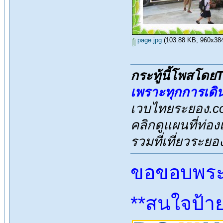
page.jpg
(103.88 KB, 960x384 -
กระทู้นี้โพสโด
เพราะทุกการเดิ
เวบไทยระยอง.co
คลิกดูแผนที่ท่อง
รวมที่เที่ยวระย
ขอขอบพระค
**สนใจป้า