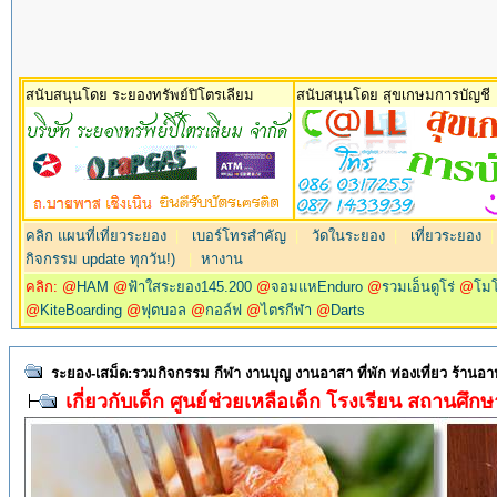
สนับสนุนโดย ระยองทรัพย์ปิโตรเลียม
สนับสนุนโดย สุขเกษมการบัญชี
คลิก แผนที่เที่ยวระยอง
|
เบอร์โทรสำคัญ
|
วัดในระยอง
|
เที่ยวระยอง
กิจกรรม update ทุกวัน!)
|
หางาน
คลิก: @
HAM
@
ฟ้าใสระยอง145.200
@
จอมแหEnduro
@
รวมเอ็นดูโร่
@
โม
@
KiteBoarding
@
ฟุตบอล
@
กอล์ฟ
@
ไตรกีฬา
@
Darts
ระยอง-เสม็ด:รวมกิจกรรม กีฬา งานบุญ งานอาสา ที่พัก ท่องเที่ยว ร้านอ
เกี่ยวกับเด็ก ศูนย์ช่วยเหลือเด็ก โรงเรียน สถานศึ