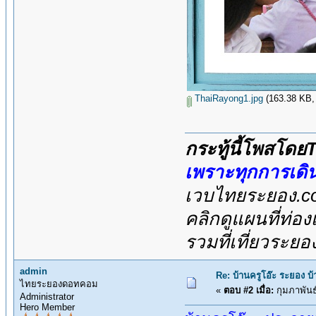
ThaiRayong1.jpg
(163.38 KB, 8
กระทู้นี้โพสโด
เพราะทุกการเดิ
เวบไทยระยอง.co
คลิกดูแผนที่ท่อง
รวมที่เที่ยวระย
admin
Re: บ้านครูโอ๊ะ ระยอง บ้
ไทยระยองดอทคอม
«
ตอบ #2 เมื่อ:
กุมภาพันธ
Administrator
Hero Member