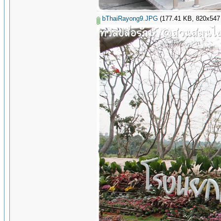
bThaiRayong9.JPG
(177.41 KB, 820x547 - 