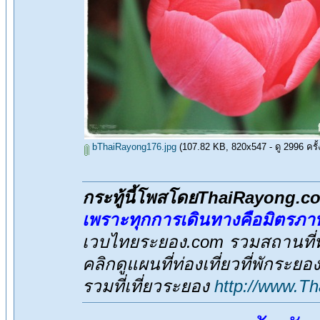
bThaiRayong176.jpg
(107.82 KB, 820x547 - ดู 2996 ครั้ง
กระทู้นี้โพสโดยThaiRayong.c
เพราะทุกการเดินทางคือมิตรภา
เวบไทยระยอง.com รวมสถานที่ท่
คลิกดูแผนที่ท่องเที่ยวที่พักระยอ
รวมที่เที่ยวระยอง
http://www.T