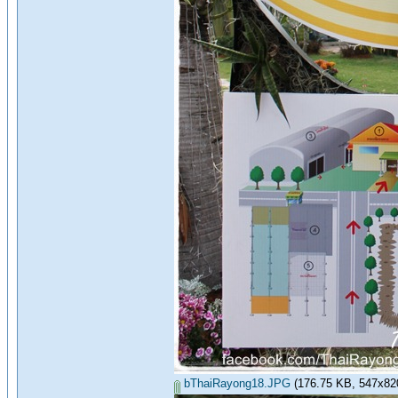
bThaiRayong18.JPG
(176.75 KB, 547x820 -