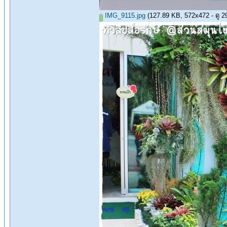
IMG_9115.jpg
(127.89 KB, 572x472 - ดู 296