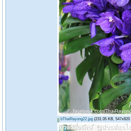
bThaiRayong22.jpg
(231.05 KB, 547x820 - 