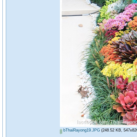
bThaiRayong19.JPG
(248.52 KB, 547x820 -