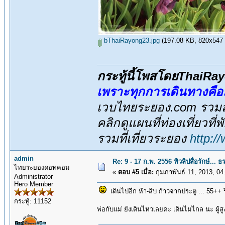
bThaiRayong23.jpg
(197.08 KB, 820x547 - 
กระทู้นี้โพสโดยThaiR
เพราะทุกการเดินทางคื
เวบไทยระยอง.com รวมสถ
คลิกดูแผนที่ท่องเที่ยวที
รวมที่เที่ยวระยอง
http:/
admin
Re: 9 - 17 ก.พ. 2556 ทิวลิปสื่อรักษ์.
ไทยระยองดอทคอม
«
ตอบ #5 เมื่อ:
กุมภาพันธ์ 11, 2013, 04
Administrator
Hero Member
เดินไปอีก ห้า-สิบ ก้าวจากประตู ... 55++ ร
กระทู้: 11152
พ่อกับแม่ ยังเดินไหวเลยค่ะ เดินไม่ไกล นะ ผู