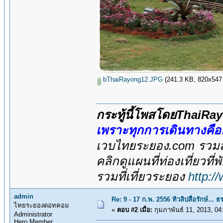
bThaiRayong12.JPG
(241.3 KB, 820x547 - 
กระทู้นี้โพสโดยThaiR
เพราะทุกการเดินทางคื
เวบไทยระยอง.com รวมสถ
คลิกดูแผนที่ท่องเที่ยวที
รวมที่เที่ยวระยอง
http:/
admin
Re: 9 - 17 ก.พ. 2556 ทิวลิปสื่อรักษ์.
ไทยระยองดอทคอม
«
ตอบ #2 เมื่อ:
กุมภาพันธ์ 11, 2013, 04
Administrator
Hero Member