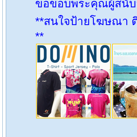
ขอขอบพระคุณผู้สนั
**สนใจป้ายโฆษณา ติ
**