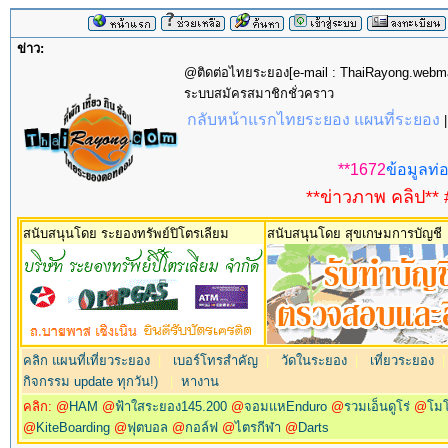
ข่าว:
@ติดต่อไทยระยอง[e-mail : ThaiRayong.web
ระบบสมัครสมาชิกชั่วคราว
กลับหน้าแรกไทยระยอง แผนที่ระยอง
**1672
ข้อมูลท่อ
**ข่าวภาพ คลิป** 
สนับสนุนโดย ระยองทรัพย์ปิโตรเลียม
สนับสนุนโดย สุขเกษมการบัญชี
คลิก แผนที่เที่ยวระยอง
|
เบอร์โทรสำคัญ
|
วัดในระยอง
|
เที่ยวระยอง
กิจกรรม update ทุกวัน!)
|
หางาน
คลิก: @
HAM
@
ฟ้าใสระยอง145.200
@
จอมแหEnduro
@
รวมเอ็นดูโร่
@
โม
@
KiteBoarding
@
ฟุตบอล
@
กอล์ฟ
@
ไตรกีฬา
@
Darts