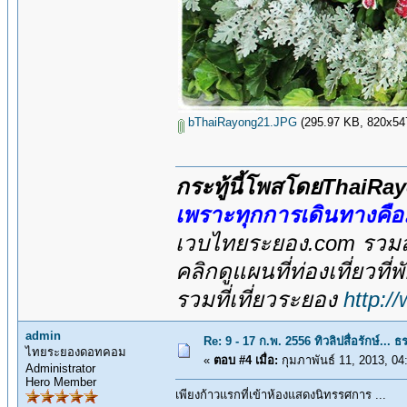
bThaiRayong21.JPG
(295.97 KB, 820x547 -
กระทู้นี้โพสโดยThaiR
เพราะทุกการเดินทางคื
เวบไทยระยอง.com รวมสถ
คลิกดูแผนที่ท่องเที่ยวที
รวมที่เที่ยวระยอง
http:/
admin
Re: 9 - 17 ก.พ. 2556 ทิวลิปสื่อรักษ์.
ไทยระยองดอทคอม
«
ตอบ #4 เมื่อ:
กุมภาพันธ์ 11, 2013, 04
Administrator
Hero Member
เพียงก้าวแรกที่เข้าห้องแสดงนิทรรศการ ...