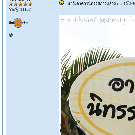
มาถึงอาคารนิทรรศการแล้วค่ะ .. รถไฟจอด
กระทู้: 11152