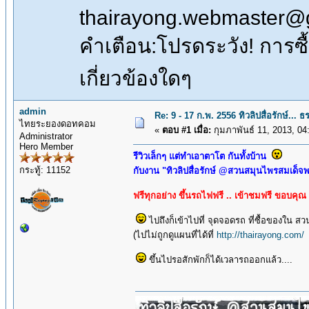
thairayong.webmaster@
คำเตือน:โปรดระวัง! การซื้อ
เกี่ยวข้องใดๆ
admin
Re: 9 - 17 ก.พ. 2556 ทิวลิปสื่อรักษ์.
ไทยระยองดอทคอม
«
ตอบ #1 เมื่อ:
กุมภาพันธ์ 11, 2013, 04
Administrator
Hero Member
รีวิวเล็กๆ แต่ทำเอาตาโต กันทั้งบ้าน
กระทู้: 11152
กับงาน "ทิวลิปสื่อรักษ์ @สวนสมุนไพรสมเด็จพ
ฟรีทุกอย่าง ขึ้นรถไฟฟรี .. เข้าชมฟรี ขอบคุ
ไปถึงก็เข้าไปที่ จุดจอดรถ ที่ซื้อของใ
(ไปไม่ถูกดูแผนที่ได้ที่
http://thairayong.com/
อ
ขึ้นไปรอสักพักก็ได้เวลารถออกแล้ว....