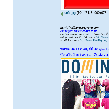
runM.jpg
(104.47 KB, 960x678 - ด
กระทู้นี้โพสโดยThaiRayong.com
เพราะทุกการเดินทางคือมิตรภาพ
เวบไทยระยอง.com รวมสถานที่ท่องเที่ยว ที
คลิกดูแผนที่ท่องเที่ยวที่พักระยอง
http://www
รวมที่เที่ยวระยอง
http://www.ThaiRayong.
ขอขอบพระคุณผู้สนับสนุนเว
**สนใจป้ายโฆษณา ติดต่อจองเ