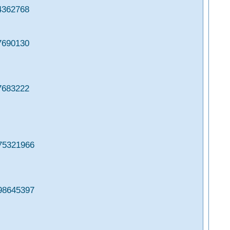
4362768
7690130
7683222
75321966
98645397