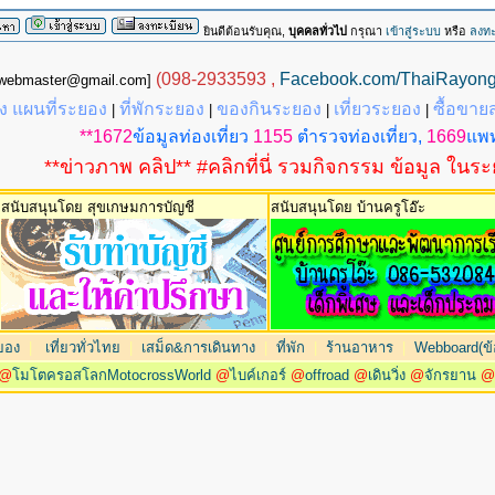
ยินดีต้อนรับคุณ,
บุคคลทั่วไป
กรุณา
เข้าสู่ระบบ
หรือ
ลงทะ
(098-2933593 ,
Facebook.com/ThaiRayon
g.webmaster@gmail.com]
 แผนที่ระยอง
ที่พักระยอง
ของกินระยอง
เที่ยวระยอง
ซื้อขาย
|
|
|
|
**1672
ข้อมูลท่องเที่ยว
1155
ตำรวจท่องเที่ยว,
1669
แพท
**ข่าวภาพ คลิป** #คลิกที่นี่ รวมกิจกรรม ข้อมูล ในร
สนับสนุนโดย สุขเกษมการบัญชี
สนับสนุนโดย บ้านครูโอ๊ะ
ยอง
|
เที่ยวทั่วไทย
|
เสม็ด&การเดินทาง
|
ที่พัก
|
ร้านอาหาร
|
Webboard(ข้อ
@
โมโตครอสโลกMotocrossWorld
@
ไบค์เกอร์
@
offroad
@
เดินวิ่ง
@
จักรยาน