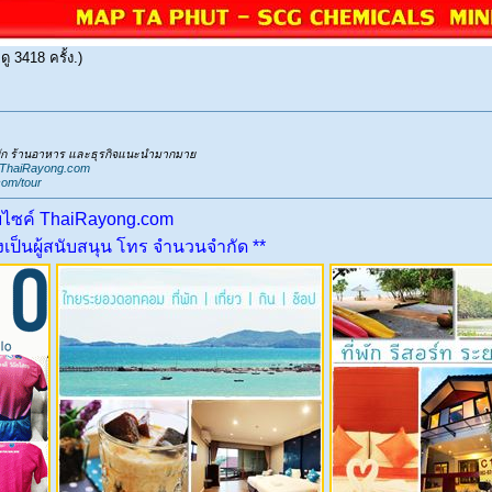
ู 3418 ครั้ง.)
่พัก ร้านอาหาร และธุรกิจแนะนำมากมาย
.ThaiRayong.com
com/tour
บไซค์ ThaiRayong.com
ป็นผู้สนับสนุน โทร จำนวนจำกัด **