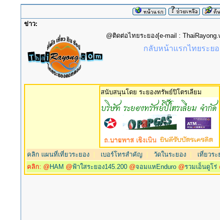
ข่าว:
@ติดต่อไทยระยอง[e-mail : ThaiRayon
กลับหน้าแรกไทยระยอง
สนับสนุนโดย ระยองทรัพย์ปิโตรเลียม
คลิก แผนที่เที่ยวระยอง
|
เบอร์โทรสำคัญ
|
วัดในระยอง
|
เที่ยวระ
คลิก: @
HAM
@
ฟ้าใสระยอง145.200
@
จอมแหEnduro
@
รวมเอ็นดูโร่