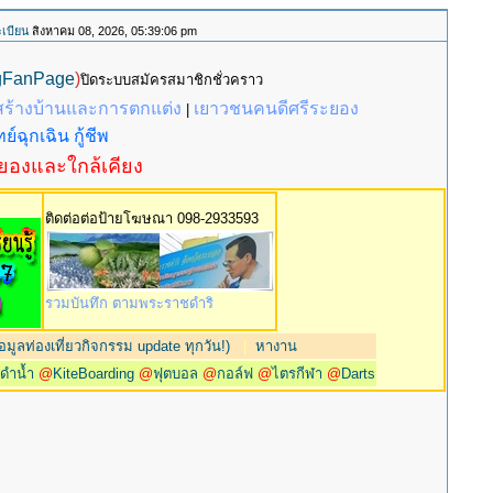
เบียน
สิงหาคม 08, 2026, 05:39:06 pm
gFanPage
)
ปิดระบบสมัครสมาชิกชั่วคราว
สร้างบ้านและการตกแต่ง
เยาวชนคนดีศรีระยอง
|
ย์ฉุกเฉิน กู้ชีพ
ะยองและใกล้เคียง
ติดต่อต่อป้ายโฆษณา 098-2933593
รวมบันทึก ตามพระราชดำริ
มูลท่องเที่ยวกิจกรรม update ทุกวัน!)
|
หางาน
@
ดำน้ำ
@
KiteBoarding
@
ฟุตบอล
@
กอล์ฟ
@
ไตรกีฬา
@
Darts