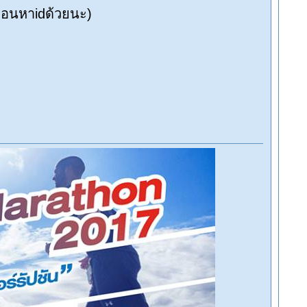
@ตอนหาidด้วยนะ)