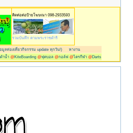
ติดต่อต่อป้ายโฆษณา 098-2933593
รวมบันทึก ตามพระราชดำริ
มูลท่องเที่ยวกิจกรรม update ทุกวัน!)
|
หางาน
@
ดำน้ำ
@
KiteBoarding
@
ฟุตบอล
@
กอล์ฟ
@
ไตรกีฬา
@
Darts