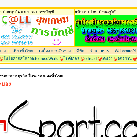
สนับสนุนโดย สุขเกษมการบัญชี
สนับสนุนโดย บ้านครูโอ๊ะ
ยอง
|
เที่ยวทั่วไทย
|
เสม็ด&การเดินทาง
|
ที่พัก
|
ร้านอาหาร
|
Webboard(ข้อ
@
โมโตครอสโลกMotocrossWorld
@
ไบค์เกอร์
@
offroad
@
เดินวิ่ง
@
จักรยาน
 ร้านอาหาร ธุรกิจ ในระยองและทั่วไทย
ระยอง