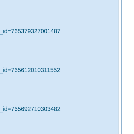
m_id=765379327001487
m_id=765612010311552
m_id=765692710303482