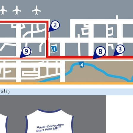
รั้ง.)