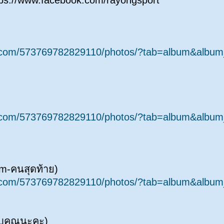
tps://www.facebook.com/rayongsport
k.com/573769782829110/photos/?tab=album&albu
k.com/573769782829110/photos/?tab=album&albu
am-คนสุดท้าย)
k.com/573769782829110/photos/?tab=album&albu
อบคุณนะคะ)