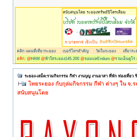
สนับสนุนโดย ระยองทรัพย์ปิโตรเลียม
คลิก แผนที่เที่ยวระยอง
|
เบอร์โทรสำคัญ
|
วัดในระยอง
|
เที่ยวระ
คลิก: @
HAM
@
ฟ้าใสระยอง145.200
@
จอมแหEnduro
@
รวมเอ็นดูโร่
ระยอง-เสม็ด:รวมกิจกรรม กีฬา งานบุญ งานอาสา ที่พัก ท่องเที่ยว
ไทยระยอง กับกุล่มกิจกรรม กีฬา ต่างๆ ใน จ.
สนับสนุนโดย