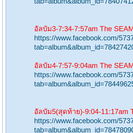
tab=album&album_id=7840741
อัลบัม3-7:34-7:57am The SE
https://www.facebook.com/573
tab=album&album_id=7842742
อัลบัม4-7:57-9:04am The SE
https://www.facebook.com/573
tab=album&album_id=7844962
อัลบัม5(สุดท้าย)-9:04-11:17a
https://www.facebook.com/573
tab=album&album_id=7847809