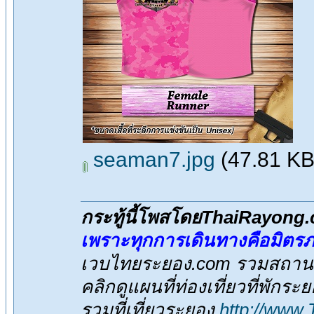
seaman7.jpg
(47.81 KB,
กระทู้นี้โพสโดยThaiRayong
เพราะทุกการเดินทางคือมิตร
เวบไทยระยอง.com รวมสถานที่
คลิกดูแผนที่ท่องเที่ยวที่พักระ
รวมที่เที่ยวระยอง
http://www