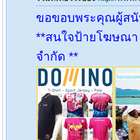
ขอขอบพระคุณผู้สน
**สนใจป้ายโฆษณา ต
จำกัด **