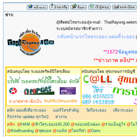
ข่าว:
@ติดต่อไทยระยอง[e-mail : ThaiRayong.web
ระบบสมัครสมาชิกชั่วคราว
กลับหน้าแรกไทยระยอง แผนที่ระยอง
**1672
ข้อมูลท่อ
**ข่าวภาพ คลิป** 
สนับสนุนโดย ระยองทรัพย์ปิโตรเลียม
สนับสนุนโดย สุขเกษมการบัญชี
คลิก แผนที่เที่ยวระยอง
|
เบอร์โทรสำคัญ
|
วัดในระยอง
|
เที่ยวระยอง
กิจกรรม update ทุกวัน!)
|
หางาน
คลิก: @
HAM
@
ฟ้าใสระยอง145.200
@
จอมแหEnduro
@
รวมเอ็นดูโร่
@
โม
@
KiteBoarding
@
ฟุตบอล
@
กอล์ฟ
@
ไตรกีฬา
@
Darts