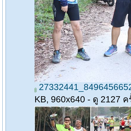
27332441_8496456652
KB, 960x640 - ดู 2127 ครั