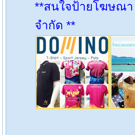
**สนใจป้ายโฆษณา ต
จำกัด **