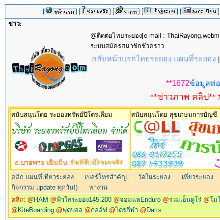
ข่าว:
@ติดต่อไทยระยอง[e-mail : ThaiRayong.web
ระบบสมัครสมาชิกชั่วคราว
กลับหน้าแรกไทยระยอง แผนที่ระยอง
**1672
ข้อมูลท่อ
**ข่าวภาพ คลิป** 
สนับสนุนโดย ระยองทรัพย์ปิโตรเลียม
สนับสนุนโดย สุขเกษมการบัญชี
คลิก แผนที่เที่ยวระยอง
|
เบอร์โทรสำคัญ
|
วัดในระยอง
|
เที่ยวระยอง
กิจกรรม update ทุกวัน!)
|
หางาน
คลิก: @
HAM
@
ฟ้าใสระยอง145.200
@
จอมแหEnduro
@
รวมเอ็นดูโร่
@
โม
@
KiteBoarding
@
ฟุตบอล
@
กอล์ฟ
@
ไตรกีฬา
@
Darts