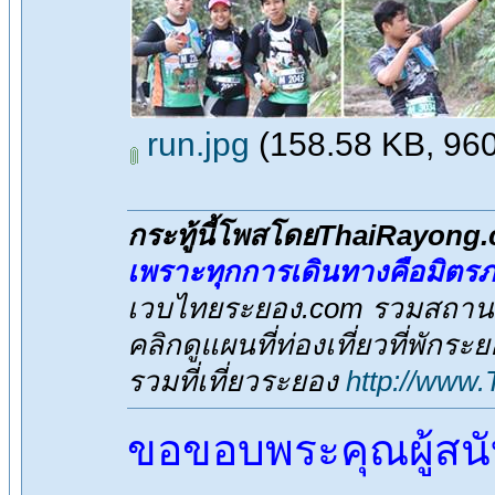
run.jpg
(158.58 KB, 960x
กระทู้นี้โพสโดยThaiRayong
เพราะทุกการเดินทางคือมิตร
เวบไทยระยอง.com รวมสถานที่
คลิกดูแผนที่ท่องเที่ยวที่พักระ
รวมที่เที่ยวระยอง
http://www
ขอขอบพระคุณผู้สน