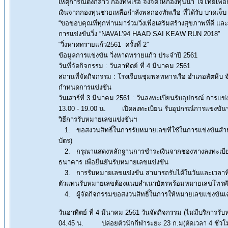
เหตุการณ์ดังกล่าว กองทัพเรือ จึงจัดให้กองทุนนํ้า ใจไทยเพ
เงินจากกองทุนช่วยเหลือกําลังพลกองทัพเรือ ที่ได้รับ บาดเ
“ขอขอบคุณที่ทุกท่านมาร่วมวิ่งเพื่อเสริมสร้างสุขภาพที่ดี แล
การแข่งขันวิ่ง “NAVAL’94 HAAD SAI KEAW RUN 2018”
“วิ่งหาดทรายแก้ว2561 ครั้งที่ 2”
ข้อมูลการแข่งขัน วิ่งหาดทรายแก้ว ประจำปี 2561
วันที่จัดกิจกรรม : วันอาทิตย์ ที่ 4 มีนาคม 2561
สถานที่จัดกิจกรรม : โรงเรียนชุมพลทหารเรือ อำเภอสัตหีบ จั
กำหนดการแข่งขัน
วันเสาร์ที่ 3 มีนาคม 2561 : วันลงทะเบียนรับอุปกรณ์ การ
13.00 - 19.00 น. เปิดลงทะเบียน รับอุปกรณ์การแข่
วิธีการรับหมายเลขแข่งขันฯ
1. ขอสงวนสิทธิ์ในการรับหมายเลขที่ใช้ในการแข่งขันสำหร
บัตร)
2. กรุณาแสดงหลักฐานการชำระเงินจากช่องทางลงทะเบียน อาท
ธนาคาร เพื่อยืนยันรับหมายเลขแข่งขัน
3. การรับหมายเลขแข่งขัน สามารถรับได้ในวันและเวลาที่ทาง
ตัวแทนรับหมายเลขต้องแนบสำเนาบัตรพร้อมหมายเลขโทรศัพท์
4. ผู้จัดกิจกรรมขอสงวนสิทธิ์ในการให้หมายเลขแข่งขันเฉพาะผ
วันอาทิตย์ ที่ 4 มีนาคม 2561 วันจัดกิจกรรม (ไม่มีบริการร
04.45 น. ปล่อยตัวนักกีฬาระยะ 23 ก.ม(ตัดเวลา 4 ชั่วโ