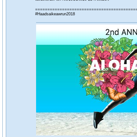
=========================================
#Haadsaikeawrun2018