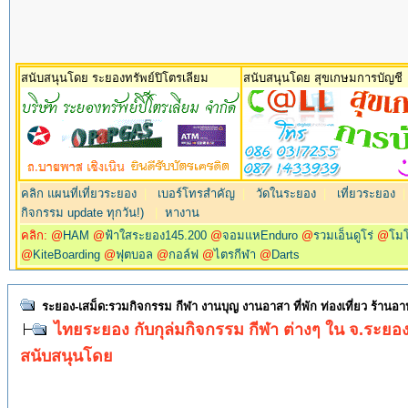
สนับสนุนโดย ระยองทรัพย์ปิโตรเลียม
สนับสนุนโดย สุขเกษมการบัญชี
คลิก แผนที่เที่ยวระยอง
|
เบอร์โทรสำคัญ
|
วัดในระยอง
|
เที่ยวระยอง
กิจกรรม update ทุกวัน!)
|
หางาน
คลิก: @
HAM
@
ฟ้าใสระยอง145.200
@
จอมแหEnduro
@
รวมเอ็นดูโร่
@
โม
@
KiteBoarding
@
ฟุตบอล
@
กอล์ฟ
@
ไตรกีฬา
@
Darts
ระยอง-เสม็ด:รวมกิจกรรม กีฬา งานบุญ งานอาสา ที่พัก ท่องเที่ยว ร้านอ
ไทยระยอง กับกุล่มกิจกรรม กีฬา ต่างๆ ใน จ.ระยอ
สนับสนุนโดย