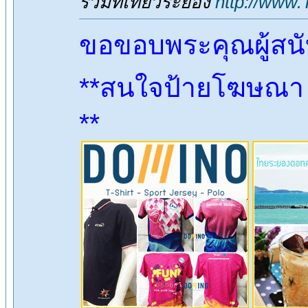
รวมที่เที่ยวระยอง
http://www
ขอขอบพระคุณผู้สน
**สนใจป้ายโฆษณา ต
**