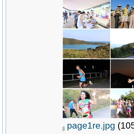
page1re.jpg
(105