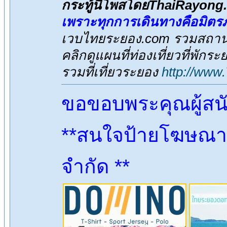
กระทู้นี้โพสโดยThaiRayon
เพราะทุกการเดินทางคือมิตร
เวบไทยระยอง.com รวมสถานที
คลิกดูแผนที่ท่องเที่ยวที่พักร
รวมที่เที่ยวระยอง
http://www
ขอขอบพระคุณผู้สน
**สนใจป้ายโฆษณา ต
จำกัด **