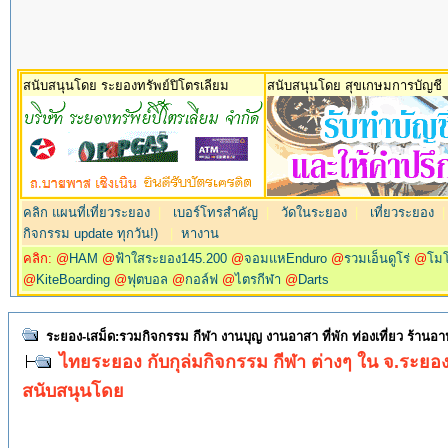
สนับสนุนโดย ระยองทรัพย์ปิโตรเลียม
สนับสนุนโดย สุขเกษมการบัญชี
คลิก แผนที่เที่ยวระยอง
|
เบอร์โทรสำคัญ
|
วัดในระยอง
|
เที่ยวระยอง
กิจกรรม update ทุกวัน!)
|
หางาน
คลิก: @
HAM
@
ฟ้าใสระยอง145.200
@
จอมแหEnduro
@
รวมเอ็นดูโร่
@
โม
@
KiteBoarding
@
ฟุตบอล
@
กอล์ฟ
@
ไตรกีฬา
@
Darts
ระยอง-เสม็ด:รวมกิจกรรม กีฬา งานบุญ งานอาสา ที่พัก ท่องเที่ยว ร้านอ
ไทยระยอง กับกุล่มกิจกรรม กีฬา ต่างๆ ใน จ.ระยอ
สนับสนุนโดย