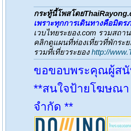
กระทู้นี้โพสโดยThaiRayong
เพราะทุกการเดินทางคือมิตร
เวบไทยระยอง.com รวมสถานที่
คลิกดูแผนที่ท่องเที่ยวที่พักระ
รวมที่เที่ยวระยอง
http://www
ขอขอบพระคุณผู้สน
**สนใจป้ายโฆษณา ต
จำกัด **