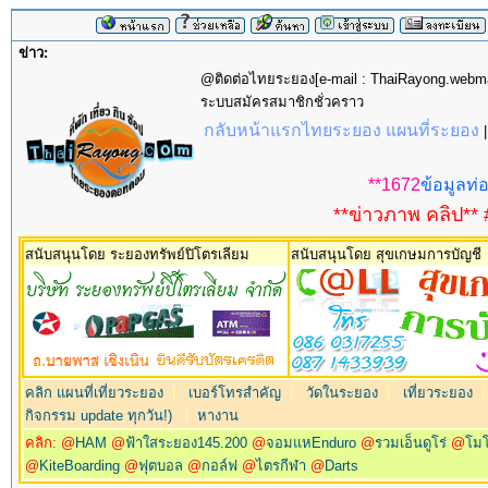
ข่าว:
@ติดต่อไทยระยอง[e-mail : ThaiRayong.web
ระบบสมัครสมาชิกชั่วคราว
กลับหน้าแรกไทยระยอง แผนที่ระยอง
**1672
ข้อมูลท่อ
**ข่าวภาพ คลิป** 
สนับสนุนโดย ระยองทรัพย์ปิโตรเลียม
สนับสนุนโดย สุขเกษมการบัญชี
คลิก แผนที่เที่ยวระยอง
|
เบอร์โทรสำคัญ
|
วัดในระยอง
|
เที่ยวระยอง
กิจกรรม update ทุกวัน!)
|
หางาน
คลิก: @
HAM
@
ฟ้าใสระยอง145.200
@
จอมแหEnduro
@
รวมเอ็นดูโร่
@
โม
@
KiteBoarding
@
ฟุตบอล
@
กอล์ฟ
@
ไตรกีฬา
@
Darts