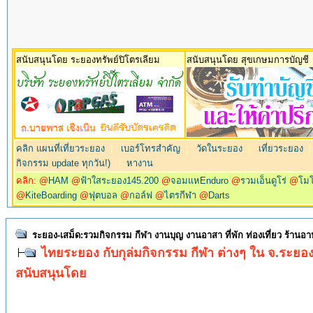
สนับสนุนโดย ระยองทรัพย์ปิโตรเลียม
สนับสนุนโดย สุขเกษมการบัญชี
คลิก แผนที่เที่ยวระยอง
|
เบอร์โทรสำคัญ
|
วัดในระยอง
|
เที่ยวระยอง
กิจกรรม update ทุกวัน!)
|
หางาน
คลิก: @
HAM
@
ฟ้าใสระยอง145.200
@
จอมแหEnduro
@
รวมเอ็นดูโร่
@
โม
@
KiteBoarding
@
ฟุตบอล
@
กอล์ฟ
@
ไตรกีฬา
@
Darts
ระยอง-เสม็ด:รวมกิจกรรม กีฬา งานบุญ งานอาสา ที่พัก ท่องเที่ยว ร้านอ
ไทยระยอง กับกุล่มกิจกรรม กีฬา ต่างๆ ใน จ.ระยอ
สนับสนุนโดย