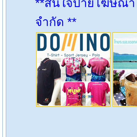
**สนใจป้ายโฆษณา ต
จำกัด **