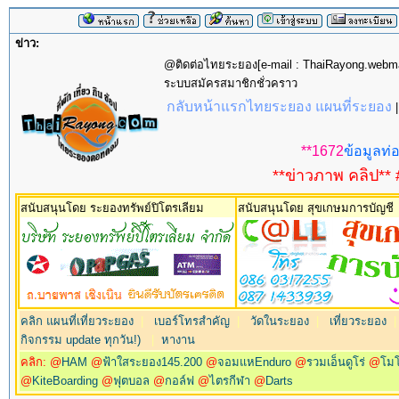
ข่าว:
@ติดต่อไทยระยอง[e-mail : ThaiRayong.web
ระบบสมัครสมาชิกชั่วคราว
กลับหน้าแรกไทยระยอง แผนที่ระยอง
**1672
ข้อมูลท่อ
**ข่าวภาพ คลิป** 
สนับสนุนโดย ระยองทรัพย์ปิโตรเลียม
สนับสนุนโดย สุขเกษมการบัญชี
คลิก แผนที่เที่ยวระยอง
|
เบอร์โทรสำคัญ
|
วัดในระยอง
|
เที่ยวระยอง
กิจกรรม update ทุกวัน!)
|
หางาน
คลิก: @
HAM
@
ฟ้าใสระยอง145.200
@
จอมแหEnduro
@
รวมเอ็นดูโร่
@
โม
@
KiteBoarding
@
ฟุตบอล
@
กอล์ฟ
@
ไตรกีฬา
@
Darts