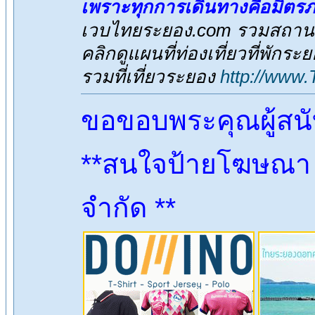
เพราะทุกการเดินทางคือมิตร
เวบไทยระยอง.com รวมสถานที่
คลิกดูแผนที่ท่องเที่ยวที่พักระ
รวมที่เที่ยวระยอง
http://www
ขอขอบพระคุณผู้สน
**สนใจป้ายโฆษณา ต
จำกัด **