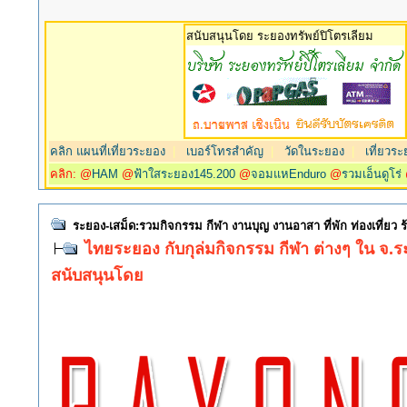
สนับสนุนโดย ระยองทรัพย์ปิโตรเลียม
คลิก แผนที่เที่ยวระยอง
|
เบอร์โทรสำคัญ
|
วัดในระยอง
|
เที่ยวระ
คลิก: @
HAM
@
ฟ้าใสระยอง145.200
@
จอมแหEnduro
@
รวมเอ็นดูโร่
ระยอง-เสม็ด:รวมกิจกรรม กีฬา งานบุญ งานอาสา ที่พัก ท่องเที่ยว
ไทยระยอง กับกุล่มกิจกรรม กีฬา ต่างๆ ใน จ.
สนับสนุนโดย