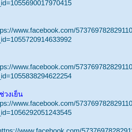
_id=1055690017970415
tps://www.facebook.com/573769782829110
_id=1055720914633992
tps://www.facebook.com/573769782829110
_id=1055838294622254
ช่วงเย็น
tps://www.facebook.com/573769782829110
_id=1056292051243545
https://www.facebook.com/5737697828291