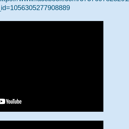
_id=1056305277908889