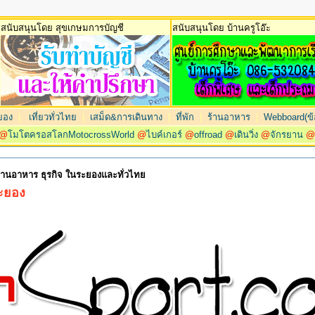
สนับสนุนโดย สุขเกษมการบัญชี
สนับสนุนโดย บ้านครูโอ๊ะ
ยอง
|
เที่ยวทั่วไทย
|
เสม็ด&การเดินทาง
|
ที่พัก
|
ร้านอาหาร
|
Webboard(ข้อ
@
โมโตครอสโลกMotocrossWorld
@
ไบค์เกอร์
@
offroad
@
เดินวิ่ง
@
จักรยาน
 ร้านอาหาร ธุรกิจ ในระยองและทั่วไทย
ระยอง