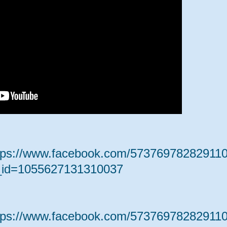
tps://www.facebook.com/573769782829110
_id=1055627131310037
tps://www.facebook.com/573769782829110