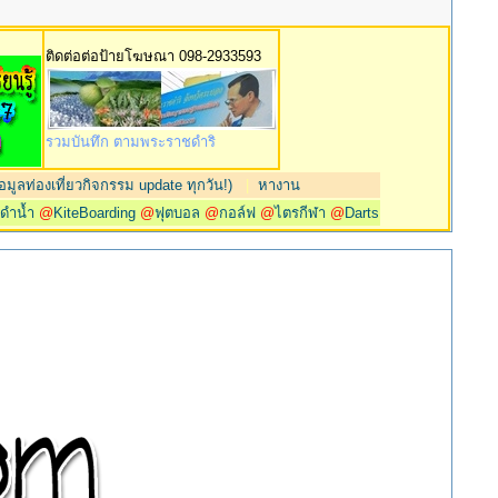
ติดต่อต่อป้ายโฆษณา 098-2933593
รวมบันทึก ตามพระราชดำริ
มูลท่องเที่ยวกิจกรรม update ทุกวัน!)
|
หางาน
@
ดำน้ำ
@
KiteBoarding
@
ฟุตบอล
@
กอล์ฟ
@
ไตรกีฬา
@
Darts