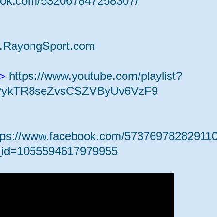
book.com/532067847258307/
.RayongSport.com
 >
https://www.youtube.com/playlist?
mPykTR8seZvsCSZVByUv6VzF9
tps://www.facebook.com/573769782829110
_id=1055594617979955