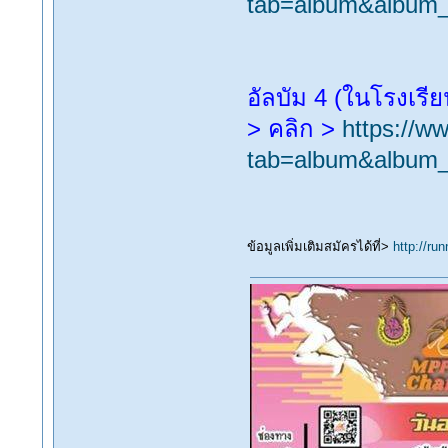
tab=album&album
อัลบัม 4 (ในโรงเรีย
> คลิก >
https://w
tab=album&album
ข้อมูลเพิ่มเติมสมัครได้ที่>
http://ru