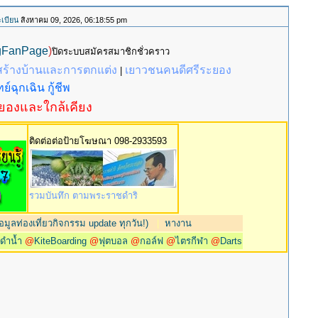
เบียน
สิงหาคม 09, 2026, 06:18:55 pm
gFanPage
)
ปิดระบบสมัครสมาชิกชั่วคราว
สร้างบ้านและการตกแต่ง
เยาวชนคนดีศรีระยอง
|
ย์ฉุกเฉิน กู้ชีพ
ะยองและใกล้เคียง
ติดต่อต่อป้ายโฆษณา 098-2933593
รวมบันทึก ตามพระราชดำริ
มูลท่องเที่ยวกิจกรรม update ทุกวัน!)
|
หางาน
@
ดำน้ำ
@
KiteBoarding
@
ฟุตบอล
@
กอล์ฟ
@
ไตรกีฬา
@
Darts