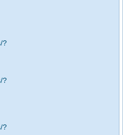
/?
/?
/?