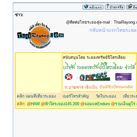
ข่าว:
@ติดต่อไทยระยอง[e-mail : ThaiRayon
กลับหน้าแรกไทยระยอง
สนับสนุนโดย ระยองทรัพย์ปิโตรเลียม
คลิก แผนที่เที่ยวระยอง
|
เบอร์โทรสำคัญ
|
วัดในระยอง
|
เที่ยวระ
คลิก: @
HAM
@
ฟ้าใสระยอง145.200
@
จอมแหEnduro
@
รวมเอ็นดูโร่