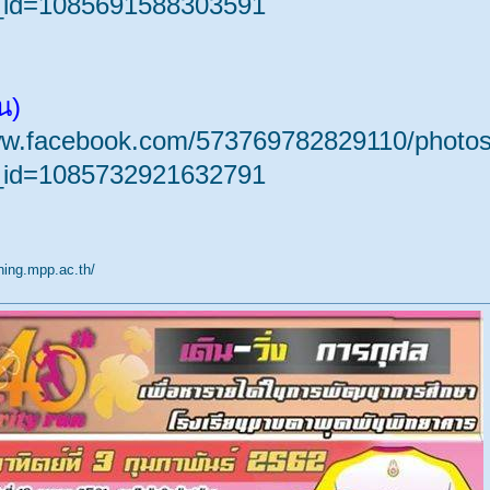
_id=1085691588303591
น)
ww.facebook.com/573769782829110/photos
_id=1085732921632791
nning.mpp.ac.th/