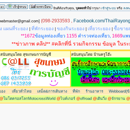
ยินดีต้อนรับคุณ,
บุคคลทั่วไป
กรุณา
เข้าสู่ระบบ
หรือ
ลงทะ
(098-2933593 ,
Facebook.com/ThaiRayon
g.webmaster@gmail.com]
 แผนที่ระยอง
ที่พักระยอง
ของกินระยอง
เที่ยวระยอง
ซื้อขาย
|
|
|
|
**1672
ข้อมูลท่องเที่ยว
1155
ตำรวจท่องเที่ยว,
1669
แพท
**ข่าวภาพ คลิป** #คลิกที่นี่ รวมกิจกรรม ข้อมูล ในร
สนับสนุนโดย สุขเกษมการบัญชี
สนับสนุนโดย บ้านครูโอ๊ะ
ยอง
|
เที่ยวทั่วไทย
|
เสม็ด&การเดินทาง
|
ที่พัก
|
ร้านอาหาร
|
Webboard(ข้อ
@
โมโตครอสโลกMotocrossWorld
@
ไบค์เกอร์
@
offroad
@
เดินวิ่ง
@
จักรยาน