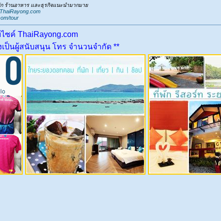
่พัก ร้านอาหาร และธุรกิจแนะนำมากมาย
.ThaiRayong.com
com/tour
บไซค์ ThaiRayong.com
ป็นผู้สนับสนุน โทร จำนวนจำกัด **