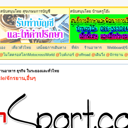
สนับสนุนโดย สุขเกษมการบัญชี
สนับสนุนโดย บ้านครูโอ๊ะ
ยอง
|
เที่ยวทั่วไทย
|
เสม็ด&การเดินทาง
|
ที่พัก
|
ร้านอาหาร
|
Webboard(ข้อ
@
โมโตครอสโลกMotocrossWorld
@
ไบค์เกอร์
@
offroad
@
เดินวิ่ง
@
จักรยาน
 ร้านอาหาร ธุรกิจ ในระยองและทั่วไทย
e/จักรยาน,อื่นๆ