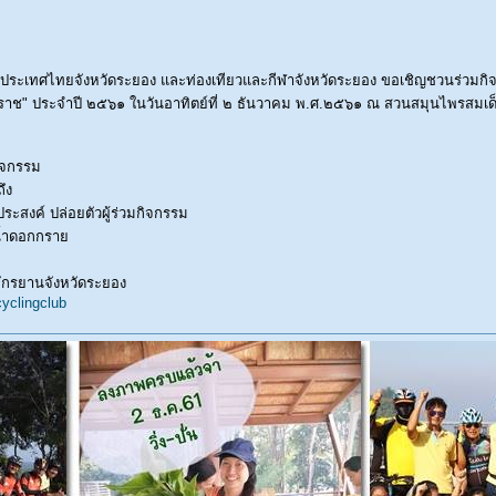
ประเทศไทยจังหวัดระยอง และท่องเทียวและกีฬาจังหวัดระยอง ขอเชิญชวนร่วมกิจกรร
ราช" ประจำปี ๒๕๖๑ ในวันอาทิตย์ที่ ๒ ธันวาคม พ.ศ.๒๕๖๑ ณ สวนสมุนไพรสมเ
ิจกรรม
ึง
ประสงค์ ปล่อยตัวผู้ร่วมกิจกรรม
บน้ำดอกกราย
 จักรยานจังหวัดระยอง
yclingclub