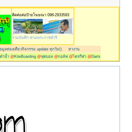
ติดต่อต่อป้ายโฆษณา 098-2933593
รวมบันทึก ตามพระราชดำริ
มูลท่องเที่ยวกิจกรรม update ทุกวัน!)
|
หางาน
@
ดำน้ำ
@
KiteBoarding
@
ฟุตบอล
@
กอล์ฟ
@
ไตรกีฬา
@
Darts