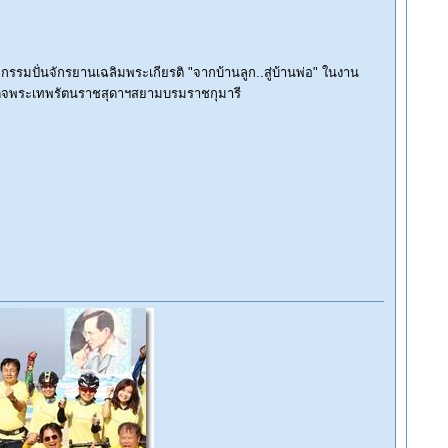
มปั่นจักรยานเฉลิมพระเกียรติ "จากบ้านลูก..สู่บ้านพ่อ" ในงาน
ด็จพระเทพรัตนราชสุดาฯสยามบรมราชกุมารี