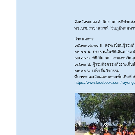
จังหวัดระยอง สำนักงานการกีฬาแห่ง
พระบรมราชานุสรณ์ "วันภูมิพลมหา
กำหนดการ
๐๕.๓๐-๐๖.๓๐ น. ลงทะเบียนผู้ร่วมก
๐๖.๔๕ น. ประธานในพิธีเดินทางมาถ
๐๗.๐๐ น. พิธีเปิด กล่าวรายงานวัตถุ
๐๘.๓๐ น. ผู้ร่วมกิจกรรมถึงอ่างเก็
๐๙.๐๐ น. เสร็จสิ้นกิจกรรม
ที่มารายละเอียดสอบถามเพิ่มเติมที่
https://www.facebook.com/rayongc