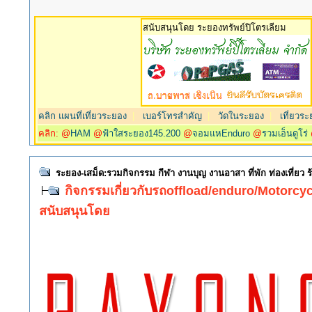
สนับสนุนโดย ระยองทรัพย์ปิโตรเลียม
คลิก แผนที่เที่ยวระยอง
|
เบอร์โทรสำคัญ
|
วัดในระยอง
|
เที่ยวระ
คลิก: @
HAM
@
ฟ้าใสระยอง145.200
@
จอมแหEnduro
@
รวมเอ็นดูโร่
ระยอง-เสม็ด:รวมกิจกรรม กีฬา งานบุญ งานอาสา ที่พัก ท่องเที่ยว
กิจกรรมเกี่ยวกับรถoffload/enduro/Motorcycl
สนับสนุนโดย