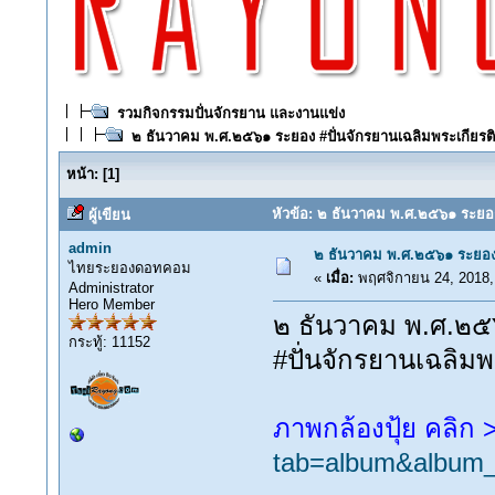
รวมกิจกรรมปั่นจักรยาน และงานแข่ง
๒ ธันวาคม พ.ศ.๒๕๖๑ ระยอง #ปั่นจักรยานเฉลิมพระเกียรติ "
หน้า:
[
1
]
หัวข้อ: ๒ ธันวาคม พ.ศ.๒๕๖๑ ระยอง #
ผู้เขียน
admin
๒ ธันวาคม พ.ศ.๒๕๖๑ ระยอง #ป
ไทยระยองดอทคอม
«
เมื่อ:
พฤศจิกายน 24, 2018,
Administrator
Hero Member
๒ ธันวาคม พ.ศ.๒
กระทู้: 11152
#ปั่นจักรยานเฉลิมพ
ภาพกล้องปุ้ย คลิก
tab=album&album