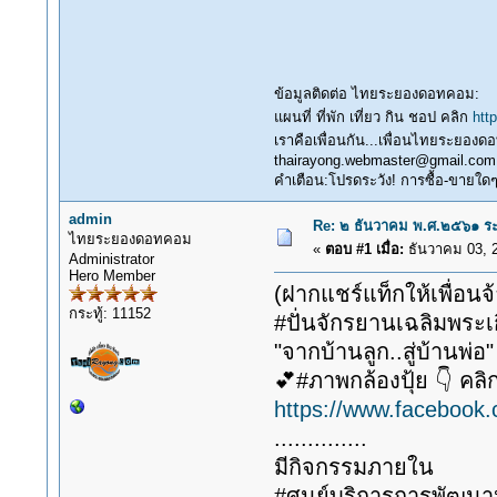
ข้อมูลติดต่อ ไทยระยองดอทคอม:
แผนที่ ที่พัก เที่ยว กิน ชอป คลิก
htt
เราคือเพื่อนกัน...เพื่อนไทยระยอง
thairayong.webmaster@gmail.com
คำเตือน:โปรดระวัง! การซื้อ-ขายใดๆในน
admin
Re: ๒ ธันวาคม พ.ศ.๒๕๖๑ ระยอ
ไทยระยองดอทคอม
«
ตอบ #1 เมื่อ:
ธันวาคม 03, 2
Administrator
Hero Member
(ฝากแชร์แท็กให้เพื่อนจ้
กระทู้: 11152
#ปั่นจักรยานเฉลิมพระเ
"จากบ้านลูก..สู่บ้านพ
💕#ภาพกล้องปุ้ย 👇 คลิกล
https://www.faceboo
..............
มีกิจกรรมภายใน
#ศูนย์บริการการพัฒนา