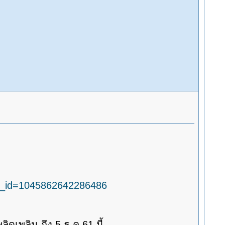
m_id=1045862642286486
เพลิน ถึง 5 ธ.ค.61 นี้