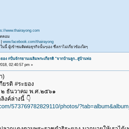
ps://www.thairayong.com
ดอทคอม
 |
www.facebook.com/thairayong
ี้ ผู้เข้าชมติดต่อธุรกิจนั้นๆเอง ซึ่งเราไม่เกี่ยวข้องใดๆ
ง #ปั่นจักรยานเฉลิมพระเกียรติ "จากบ้านลูก..สู่บ้านพ่อ
018, 02:40:57 pm »
า)
กียรติ #ระยอง
่อ" ๒ ธันวาคม พ.ศ.๒๕๖๑
ิงค์ล่างนี้ 👇
k.com/573769782829110/photos/?tab=album&albu
ปลวกแดงตามพระราชดำริระยอง มากมายให้เราได้เพลิด