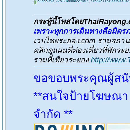
52363030_2251705988227497_7162437151009800192_
กระทู้นี้โพสโดยThaiRayong
เพราะทุกการเดินทางคือมิตร
เวบไทยระยอง.com รวมสถานที่
คลิกดูแผนที่ท่องเที่ยวที่พักระ
รวมที่เที่ยวระยอง
http://www
ขอขอบพระคุณผู้สน
**สนใจป้ายโฆษณา ต
จำกัด **