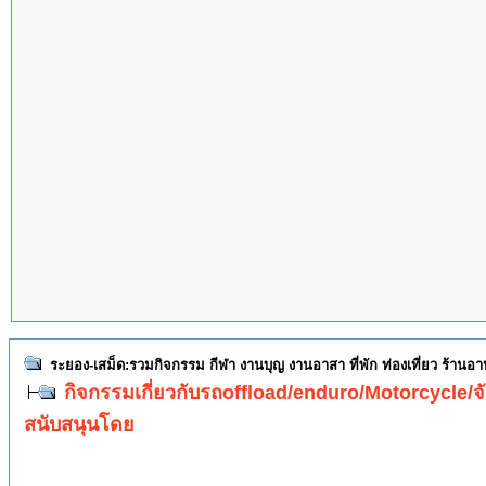
ระยอง-เสม็ด:รวมกิจกรรม กีฬา งานบุญ งานอาสา ที่พัก ท่องเที่ยว ร้านอ
กิจกรรมเกี่ยวกับรถoffload/enduro/Motorcycle/จั
สนับสนุนโดย