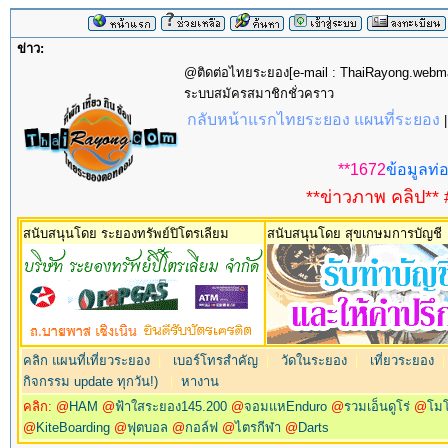
ข่าว:
@ติดต่อไทยระยอง[e-mail : ThaiRayong.web
ระบบสมัครสมาชิกชั่วคราว
กลับหน้าแรกไทยระยอง แผนที่ระยอง
**1672
ข้อมูลท่อ
**ข่าวภาพ คลิป** 
สนับสนุนโดย ระยองทรัพย์ปิโตรเลียม
สนับสนุนโดย สุขเกษมการบัญชี
คลิก แผนที่เที่ยวระยอง
|
เบอร์โทรสำคัญ
|
วัดในระยอง
|
เที่ยวระยอง
กิจกรรม update ทุกวัน!)
|
หางาน
คลิก: @
HAM
@
ฟ้าใสระยอง145.200
@
จอมแหEnduro
@
รวมเอ็นดูโร่
@
โม
@
KiteBoarding
@
ฟุตบอล
@
กอล์ฟ
@
ไตรกีฬา
@
Darts