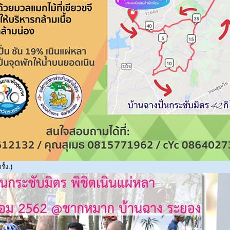
ั้ง.)