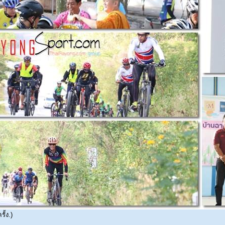
ั้ง.)