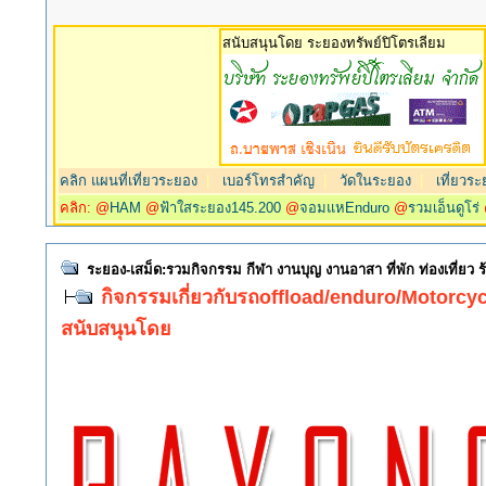
สนับสนุนโดย ระยองทรัพย์ปิโตรเลียม
คลิก แผนที่เที่ยวระยอง
|
เบอร์โทรสำคัญ
|
วัดในระยอง
|
เที่ยวระ
คลิก: @
HAM
@
ฟ้าใสระยอง145.200
@
จอมแหEnduro
@
รวมเอ็นดูโร่
ระยอง-เสม็ด:รวมกิจกรรม กีฬา งานบุญ งานอาสา ที่พัก ท่องเที่ยว
กิจกรรมเกี่ยวกับรถoffload/enduro/Motorcycl
สนับสนุนโดย