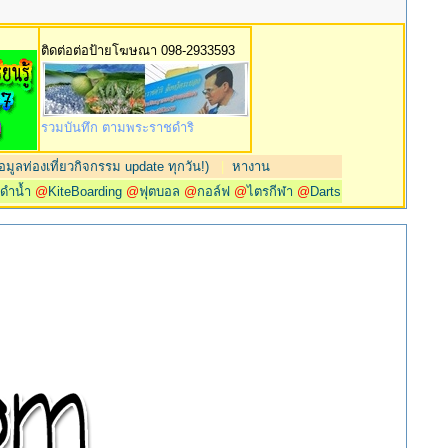
ติดต่อต่อป้ายโฆษณา 098-2933593
รวมบันทึก ตามพระราชดำริ
มูลท่องเที่ยวกิจกรรม update ทุกวัน!)
|
หางาน
@
ดำน้ำ
@
KiteBoarding
@
ฟุตบอล
@
กอล์ฟ
@
ไตรกีฬา
@
Darts