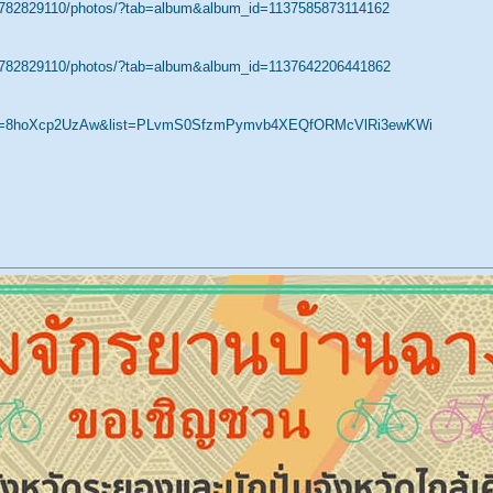
9782829110/photos/?tab=album&album_id=1137585873114162
9782829110/photos/?tab=album&album_id=1137642206441862
h?v=8hoXcp2UzAw&list=PLvmS0SfzmPymvb4XEQfORMcVlRi3ewKWi