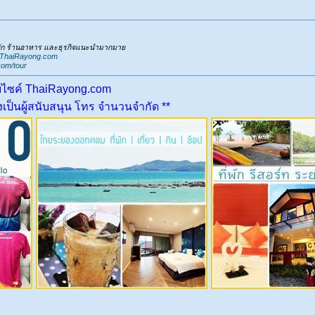
่พัก ร้านอาหาร และธุรกิจแนะนำมากมาย
.ThaiRayong.com
com/tour
บไซค์ ThaiRayong.com
ป็นผู้สนับสนุน โทร จำนวนจำกัด **