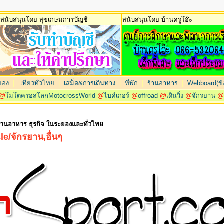
สนับสนุนโดย สุขเกษมการบัญชี
สนับสนุนโดย บ้านครูโอ๊ะ
ยอง
|
เที่ยวทั่วไทย
|
เสม็ด&การเดินทาง
|
ที่พัก
|
ร้านอาหาร
|
Webboard(ข้อ
@
โมโตครอสโลกMotocrossWorld
@
ไบค์เกอร์
@
offroad
@
เดินวิ่ง
@
จักรยาน
 ร้านอาหาร ธุรกิจ ในระยองและทั่วไทย
e/จักรยาน,อื่นๆ