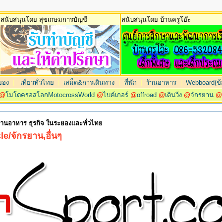
สนับสนุนโดย สุขเกษมการบัญชี
สนับสนุนโดย บ้านครูโอ๊ะ
ยอง
|
เที่ยวทั่วไทย
|
เสม็ด&การเดินทาง
|
ที่พัก
|
ร้านอาหาร
|
Webboard(ข้อ
@
โมโตครอสโลกMotocrossWorld
@
ไบค์เกอร์
@
offroad
@
เดินวิ่ง
@
จักรยาน
 ร้านอาหาร ธุรกิจ ในระยองและทั่วไทย
e/จักรยาน,อื่นๆ