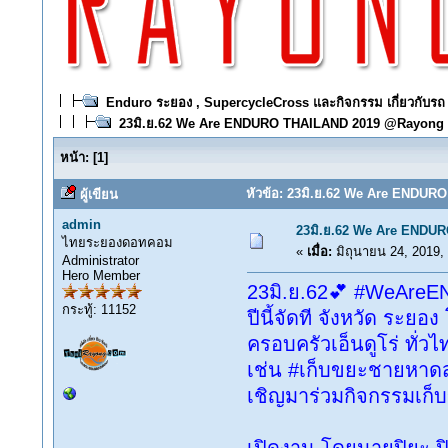
Enduro ระยอง , SupercycleCross และกิจกรรม เกี่ยวกับรถ
23มิ.ย.62 We Are ENDURO THAILAND 2019 @Rayong
หน้า:
[
1
]
หัวข้อ: 23มิ.ย.62 We Are ENDUR
ผู้เขียน
admin
23มิ.ย.62 We Are ENDU
ไทยระยองดอทคอม
«
เมื่อ:
มิถุนายน 24, 2019,
Administrator
Hero Member
23มิ.ย.62💕 #WeAr
กระทู้: 11152
ปีนี้จัดที จังหวัด ระยอ
ครอบครัวเอ็นดูโร่ ทั่
เช่น #เก็บขยะชายหาด
เชิญมาร่วมกิจกรรมเก็บ