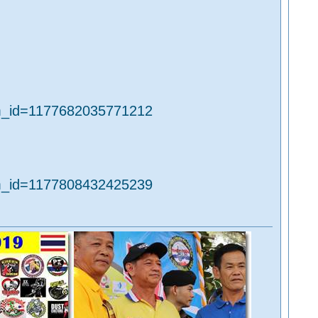
um_id=1177682035771212
um_id=1177808432425239