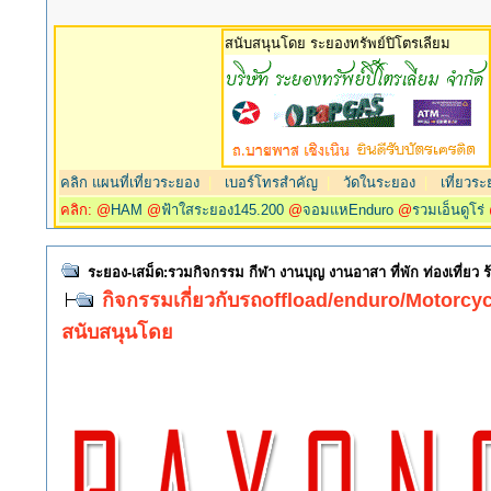
สนับสนุนโดย ระยองทรัพย์ปิโตรเลียม
คลิก แผนที่เที่ยวระยอง
|
เบอร์โทรสำคัญ
|
วัดในระยอง
|
เที่ยวระ
คลิก: @
HAM
@
ฟ้าใสระยอง145.200
@
จอมแหEnduro
@
รวมเอ็นดูโร่
ระยอง-เสม็ด:รวมกิจกรรม กีฬา งานบุญ งานอาสา ที่พัก ท่องเที่ยว
กิจกรรมเกี่ยวกับรถoffload/enduro/Motorcycl
สนับสนุนโดย