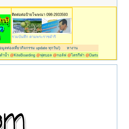
ติดต่อต่อป้ายโฆษณา 098-2933593
รวมบันทึก ตามพระราชดำริ
มูลท่องเที่ยวกิจกรรม update ทุกวัน!)
|
หางาน
@
ดำน้ำ
@
KiteBoarding
@
ฟุตบอล
@
กอล์ฟ
@
ไตรกีฬา
@
Darts