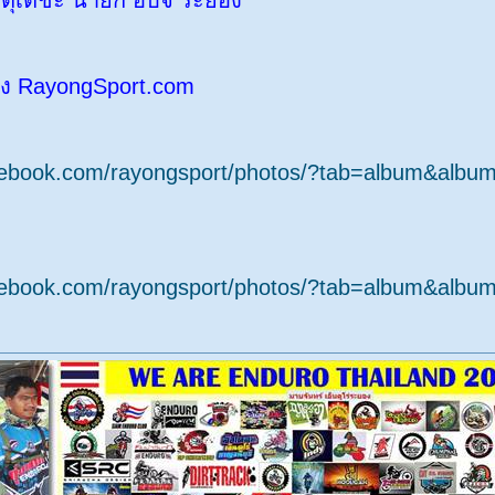
ิตุเตชะ นายก อบจ ระยอง
อง RayongSport.com
acebook.com/rayongsport/photos/?tab=album&alb
acebook.com/rayongsport/photos/?tab=album&alb