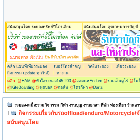
สนับสนุนโดย ระยองทรัพย์ปิโตรเลียม
สนับสนุนโดย สุขเกษมการบัญชี
คลิก แผนที่เที่ยวระยอง
|
เบอร์โทรสำคัญ
|
วัดในระยอง
|
เที่ยวระยอง
กิจกรรม update ทุกวัน!)
|
หางาน
คลิก: @
HAM
@
ฟ้าใสระยอง145.200
@
จอมแหEnduro
@
รวมเอ็นดูโร่
@
โม
@
KiteBoarding
@
ฟุตบอล
@
กอล์ฟ
@
ไตรกีฬา
@
Darts
ระยอง-เสม็ด:รวมกิจกรรม กีฬา งานบุญ งานอาสา ที่พัก ท่องเที่ยว ร้านอ
กิจกรรมเกี่ยวกับรถoffload/enduro/Motorcycle/จั
สนับสนุนโดย