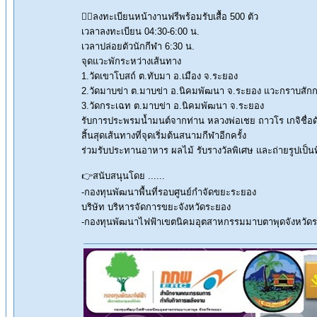
✍🏻ลงทะเบียนหน้างานฟรีพร้อมรับเสื้อ 500 ตัว
เวลาลงทะเบียน 04:30-6:00 น.
เวลาปล่อยตัวนักกีฬา 6:30 น.
จุดแวะพักระหว่างเส้นทาง
1.วัดเขาโบสถ์ ต.ทับมา อ.เมือง จ.ระยอง
2.วัดมาบข่า ต.มาบข่า อ.นิคมพัฒนา จ.ระยอง แวะกราบสักการ
3.วัดกระเฉท ต.มาบข่า อ.นิคมพัฒนา จ.ระยอง
รับการประพรมน้ำมนต์จากท่าน หลวงพ่อเชย ถาวโร เกจิชื่อด
สิ้นสุดเส้นทางที่จุดเริ่มต้นสนามกีฬาอีกครั้ง
ร่วมรับประทานอาหาร ผลไม้ รับรางวัลพิเศษ และถ่ายรูปเป็นที
👉สนับสนุนโดย ......
-กองทุนพัฒนาพื้นที่รอบศูนย์กำจัดขยะระยอง
บริษัท บริหารจัดการขยะจังหวัดระยอง
-กองทุนพัฒนาไฟฟ้าเขตนิคมอุตสาหกรรมมาบตาพุดจังหวัด