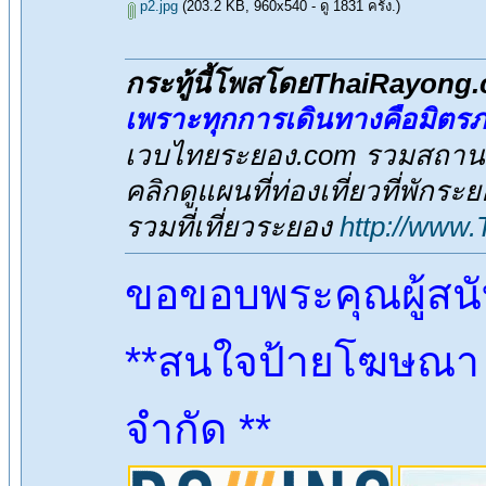
p2.jpg
(203.2 KB, 960x540 - ดู 1831 ครั้ง.)
กระทู้นี้โพสโดยThaiRayong
เพราะทุกการเดินทางคือมิตร
เวบไทยระยอง.com รวมสถานที่
คลิกดูแผนที่ท่องเที่ยวที่พักระ
รวมที่เที่ยวระยอง
http://www
ขอขอบพระคุณผู้สน
**สนใจป้ายโฆษณา ต
จำกัด **