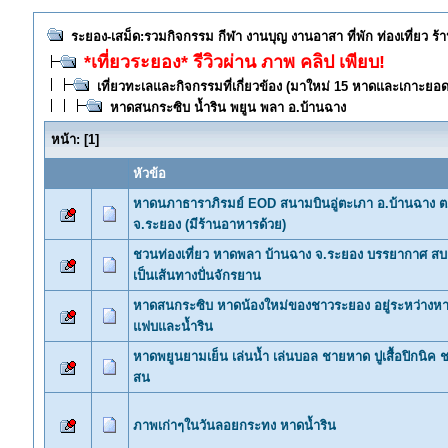
ระยอง-เสม็ด:รวมกิจกรรม กีฬา งานบุญ งานอาสา ที่พัก ท่องเที่ยว ร
*เที่ยวระยอง* รีวิวผ่าน ภาพ คลิป เพียบ!
เที่ยวทะเลและกิจกรรมที่เกี่ยวข้อง (มาใหม่ 15 หาดและเกาะยอ
หาดสนกระซิบ น้ำริน พยูน พลา อ.บ้านฉาง
หน้า:
[
1
]
หัวข้อ
หาดนภาธาราภิรมย์ EOD สนามบินอู่ตะเภา อ.บ้านฉาง 
จ.ระยอง (มีร้านอาหารด้วย)
ชวนท่องเที่ยว หาดพลา บ้านฉาง จ.ระยอง บรรยากาศ ส
เป็นเส้นทางปั่นจักรยาน
หาดสนกระซิบ หาดน้องใหม่ของชาวระยอง อยู่ระหว่าง
แฟบและน้ำริน
หาดพยูนยามเย็น เล่นน้ำ เล่นบอล ชายหาด ปูเสื้อปิกนิค 
สน
ภาพเก่าๆในวันลอยกระทง หาดน้ำริน