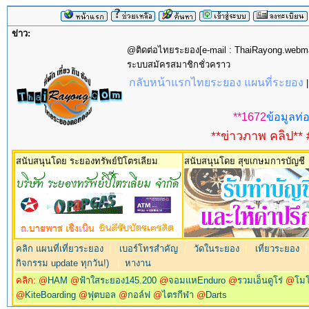
ข่าว:
@ติดต่อไทยระยอง[e-mail : ThaiRayong.web
ระบบสมัครสมาชิกชั่วคราว
กลับหน้าแรกไทยระยอง แผนที่ระยอง
**1672
ข้อมูลท่อ
**ข่าวภาพ คลิป** 
สนับสนุนโดย ระยองทรัพย์ปิโตรเลียม
สนับสนุนโดย สุขเกษมการบัญชี
คลิก แผนที่เที่ยวระยอง
|
เบอร์โทรสำคัญ
|
วัดในระยอง
|
เที่ยวระยอง
กิจกรรม update ทุกวัน!)
|
หางาน
คลิก: @
HAM
@
ฟ้าใสระยอง145.200
@
จอมแหEnduro
@
รวมเอ็นดูโร่
@
โม
@
KiteBoarding
@
ฟุตบอล
@
กอล์ฟ
@
ไตรกีฬา
@
Darts