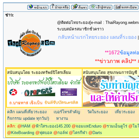
ข่าว:
@ติดต่อไทยระยอง[e-mail : ThaiRayong.web
ระบบสมัครสมาชิกชั่วคราว
กลับหน้าแรกไทยระยอง แผนที่ระยอง
**1672
ข้อมูลท่อ
**ข่าวภาพ คลิป** 
สนับสนุนโดย ระยองทรัพย์ปิโตรเลียม
สนับสนุนโดย สุขเกษมการบัญชี
คลิก แผนที่เที่ยวระยอง
|
เบอร์โทรสำคัญ
|
วัดในระยอง
|
เที่ยวระยอง
กิจกรรม update ทุกวัน!)
|
หางาน
คลิก: @
HAM
@
ฟ้าใสระยอง145.200
@
จอมแหEnduro
@
รวมเอ็นดูโร่
@
โม
@
KiteBoarding
@
ฟุตบอล
@
กอล์ฟ
@
ไตรกีฬา
@
Darts