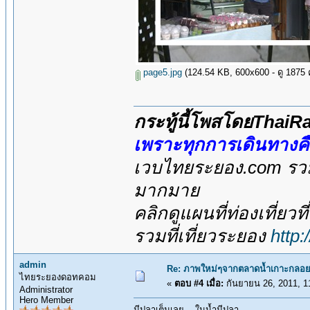
page5.jpg
(124.54 KB, 600x600 - ดู 1875 คร
กระทู้นี้โพสโดยThai
เพราะทุกการเดินทางค
เวบไทยระยอง.com รวมส
มากมาย
คลิกดูแผนที่ท่องเที่ยวท
รวมที่เที่ยวระยอง
http
admin
Re: ภาพใหม่ๆจากตลาดน้ำเกาะกลอย
ไทยระยองดอทคอม
«
ตอบ #4 เมื่อ:
กันยายน 26, 2011, 1
Administrator
Hero Member
มีปลาเต็มเลย .. ในน้ำมีปลา