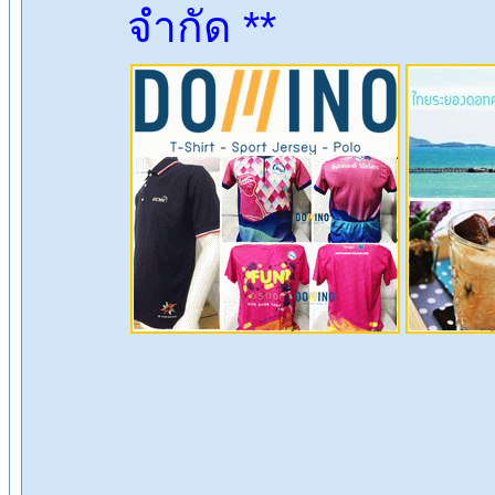
จำกัด **