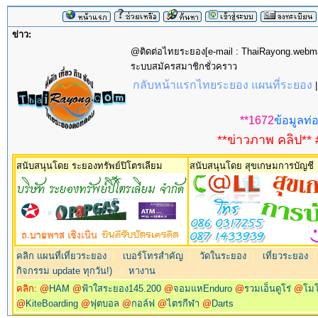
ข่าว:
@ติดต่อไทยระยอง[e-mail : ThaiRayong.web
ระบบสมัครสมาชิกชั่วคราว
กลับหน้าแรกไทยระยอง แผนที่ระยอง
**1672
ข้อมูลท่อ
**ข่าวภาพ คลิป** 
สนับสนุนโดย ระยองทรัพย์ปิโตรเลียม
สนับสนุนโดย สุขเกษมการบัญชี
คลิก แผนที่เที่ยวระยอง
|
เบอร์โทรสำคัญ
|
วัดในระยอง
|
เที่ยวระยอง
กิจกรรม update ทุกวัน!)
|
หางาน
คลิก: @
HAM
@
ฟ้าใสระยอง145.200
@
จอมแหEnduro
@
รวมเอ็นดูโร่
@
โม
@
KiteBoarding
@
ฟุตบอล
@
กอล์ฟ
@
ไตรกีฬา
@
Darts