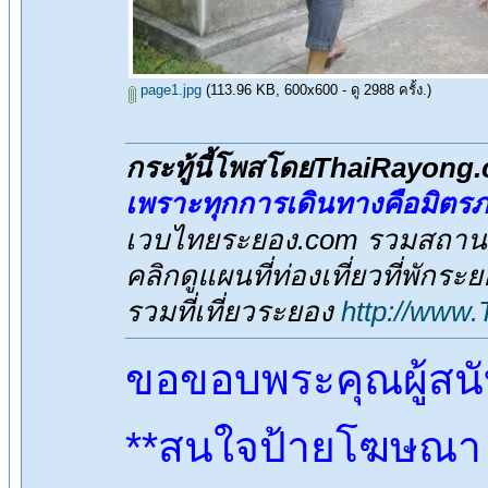
page1.jpg
(113.96 KB, 600x600 - ดู 2988 ครั้ง.)
กระทู้นี้โพสโดยThaiRayong
เพราะทุกการเดินทางคือมิตร
เวบไทยระยอง.com รวมสถานที่
คลิกดูแผนที่ท่องเที่ยวที่พักระ
รวมที่เที่ยวระยอง
http://www
ขอขอบพระคุณผู้สน
**สนใจป้ายโฆษณา ต