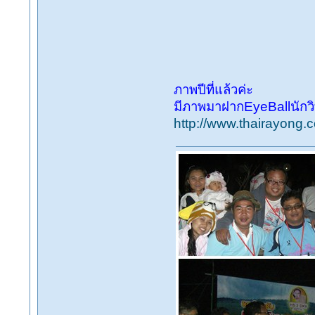
ภาพปีที่แล้วค่ะ
มีภาพมาฝากEyeBallนักวิทย
http://www.thairayon