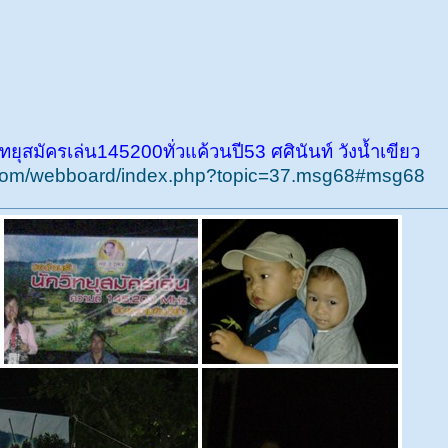
ุสมัครเล่น145200ทั่วแค้วนปี53 ศศินันท์ วังน้ำเขียว
g.com/webboard/index.php?topic=37.msg68#msg68