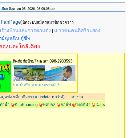
เบียน
สิงหาคม 06, 2026, 08:09:08 pm
gFanPage
)
ปิดระบบสมัครสมาชิกชั่วคราว
สร้างบ้านและการตกแต่ง
เยาวชนคนดีศรีระยอง
|
ย์ฉุกเฉิน กู้ชีพ
ะยองและใกล้เคียง
ติดต่อต่อป้ายโฆษณา 098-2933593
รวมบันทึก ตามพระราชดำริ
มูลท่องเที่ยวกิจกรรม update ทุกวัน!)
|
หางาน
@
ดำน้ำ
@
KiteBoarding
@
ฟุตบอล
@
กอล์ฟ
@
ไตรกีฬา
@
Darts