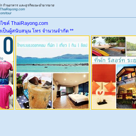
่พัก ร้านอาหาร และธุรกิจแนะนำมากมาย
.ThaiRayong.com
com/tour
บไซค์ ThaiRayong.com
ป็นผู้สนับสนุน โทร จำนวนจำกัด **