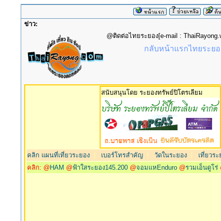
ข่าว:
@ติดต่อไทยระยอง[e-mail : ThaiRayon
กลับหน้าแรกไทยระยอง
สนับสนุนโดย ระยองทรัพย์ปิโตรเลียม
คลิก แผนที่เที่ยวระยอง
|
เบอร์โทรสำคัญ
|
วัดในระยอง
|
เที่ยวระ
คลิก: @
HAM
@
ฟ้าใสระยอง145.200
@
จอมแหEnduro
@
รวมเอ็นดูโร่