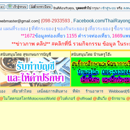
ยินดีต้อนรับคุณ,
บุคคลทั่วไป
กรุณา
เข้าสู่ระบบ
หรือ
ลงทะ
(098-2933593 ,
Facebook.com/ThaiRayon
g.webmaster@gmail.com]
 แผนที่ระยอง
ที่พักระยอง
ของกินระยอง
เที่ยวระยอง
ซื้อขาย
|
|
|
|
**1672
ข้อมูลท่องเที่ยว
1155
ตำรวจท่องเที่ยว,
1669
แพท
**ข่าวภาพ คลิป** #คลิกที่นี่ รวมกิจกรรม ข้อมูล ในร
สนับสนุนโดย สุขเกษมการบัญชี
สนับสนุนโดย บ้านครูโอ๊ะ
ยอง
|
เที่ยวทั่วไทย
|
เสม็ด&การเดินทาง
|
ที่พัก
|
ร้านอาหาร
|
Webboard(ข้อ
@
โมโตครอสโลกMotocrossWorld
@
ไบค์เกอร์
@
offroad
@
เดินวิ่ง
@
จักรยาน