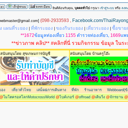
ยินดีต้อนรับคุณ,
บุคคลทั่วไป
กรุณา
เข้าสู่ระบบ
หรือ
ลงทะ
(098-2933593 ,
Facebook.com/ThaiRayon
g.webmaster@gmail.com]
 แผนที่ระยอง
ที่พักระยอง
ของกินระยอง
เที่ยวระยอง
ซื้อขาย
|
|
|
|
**1672
ข้อมูลท่องเที่ยว
1155
ตำรวจท่องเที่ยว,
1669
แพท
**ข่าวภาพ คลิป** #คลิกที่นี่ รวมกิจกรรม ข้อมูล ในร
สนับสนุนโดย สุขเกษมการบัญชี
สนับสนุนโดย บ้านครูโอ๊ะ
ยอง
|
เที่ยวทั่วไทย
|
เสม็ด&การเดินทาง
|
ที่พัก
|
ร้านอาหาร
|
Webboard(ข้อ
@
โมโตครอสโลกMotocrossWorld
@
ไบค์เกอร์
@
offroad
@
เดินวิ่ง
@
จักรยาน