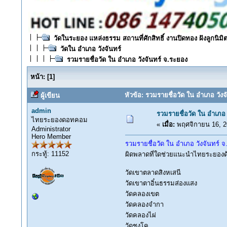
วัดในระยอง แหล่งธรรม สถานที่ศักสิทธิ์ งานปิดทอง ฝังลูกนิมิต
วัดใน อำเภอ วังจันทร์
รวมรายชื่อวัด ใน อำเภอ วังจันทร์ จ.ระยอง
หน้า:
[
1
]
หัวข้อ: รวมรายชื่อวัด ใน อำเภอ วังจ
ผู้เขียน
admin
รวมรายชื่อวัด ใน อำเภอ 
ไทยระยองดอทคอม
«
เมื่อ:
พฤศจิกายน 16, 2
Administrator
Hero Member
รวมรายชื่อวัด ใน อำเภอ วังจันทร์ 
กระทู้: 11152
ผิดพลาดที่ใดช่วยแนะนำไทยระยองด
วัดเขาตลาดสิงหเสนี
วัดเขาตาอิ๋นธรรมส่องแสง
วัดคลองเขต
วัดคลองจำกา
วัดคลองไผ่
วัดชงโค