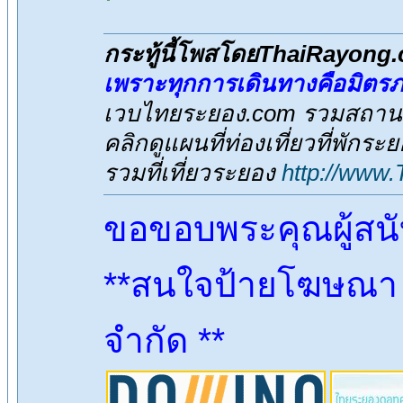
กระทู้นี้โพสโดยThaiRayong
เพราะทุกการเดินทางคือมิตร
เวบไทยระยอง.com รวมสถานที่
คลิกดูแผนที่ท่องเที่ยวที่พักระ
รวมที่เที่ยวระยอง
http://www
ขอขอบพระคุณผู้สน
**สนใจป้ายโฆษณา ต
จำกัด **