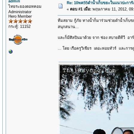
admin
Re: 10พค55ดำน้ำเก็บขยะในแนวปะการัง
ไทยระยองดอทคอม
«
ตอบ #1 เมื่อ:
พฤษภาคม 11, 2012, 09:
Administrator
Hero Member
ทีมสยาม กู้ภัย ทางน้ำก็มาร่วมช่วยดำน้ำเก็บขย
กระทู้: 11152
สนุกสนาน...
และก็มีศิลปินมาด้วย จาก ช่อง สบายดีทีวี อา
... โดย เรือครูวิเชียร เดอะทอยทัวร์ และกา