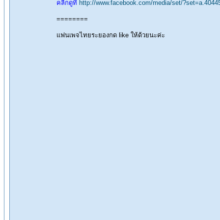
คลิกดูที่
http://www.facebook.com/media/set/?set=a.40
========
แฟนเพจไทยระยองกด like ให้ด้วยนะค่ะ