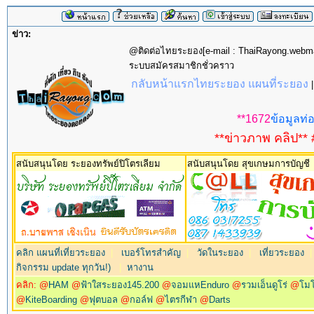
ข่าว:
@ติดต่อไทยระยอง[e-mail : ThaiRayong.web
ระบบสมัครสมาชิกชั่วคราว
กลับหน้าแรกไทยระยอง แผนที่ระยอง
**1672
ข้อมูลท่อ
**ข่าวภาพ คลิป** 
สนับสนุนโดย ระยองทรัพย์ปิโตรเลียม
สนับสนุนโดย สุขเกษมการบัญชี
คลิก แผนที่เที่ยวระยอง
|
เบอร์โทรสำคัญ
|
วัดในระยอง
|
เที่ยวระยอง
กิจกรรม update ทุกวัน!)
|
หางาน
คลิก: @
HAM
@
ฟ้าใสระยอง145.200
@
จอมแหEnduro
@
รวมเอ็นดูโร่
@
โม
@
KiteBoarding
@
ฟุตบอล
@
กอล์ฟ
@
ไตรกีฬา
@
Darts