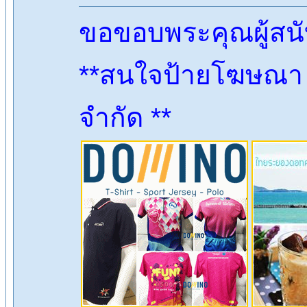
ขอขอบพระคุณผู้สน
**สนใจป้ายโฆษณา ต
จำกัด **