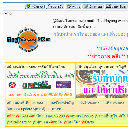
ข่าว:
@ติดต่อไทยระยอง[e-mail : ThaiRayong.web
ระบบสมัครสมาชิกชั่วคราว
กลับหน้าแรกไทยระยอง แผนที่ระยอง
**1672
ข้อมูลท่อ
**ข่าวภาพ คลิป** 
สนับสนุนโดย ระยองทรัพย์ปิโตรเลียม
สนับสนุนโดย สุขเกษมการบัญชี
คลิก แผนที่เที่ยวระยอง
|
เบอร์โทรสำคัญ
|
วัดในระยอง
|
เที่ยวระยอง
กิจกรรม update ทุกวัน!)
|
หางาน
คลิก: @
HAM
@
ฟ้าใสระยอง145.200
@
จอมแหEnduro
@
รวมเอ็นดูโร่
@
โม
@
KiteBoarding
@
ฟุตบอล
@
กอล์ฟ
@
ไตรกีฬา
@
Darts