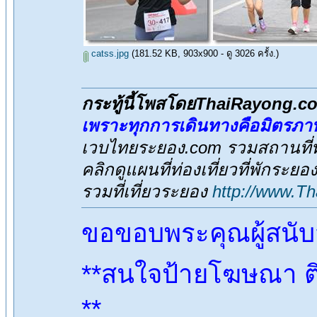
catss.jpg
(181.52 KB, 903x900 - ดู 3026 ครั้ง.)
กระทู้นี้โพสโดยThaiRayong.c
เพราะทุกการเดินทางคือมิตรภา
เวบไทยระยอง.com รวมสถานที่ท่
คลิกดูแผนที่ท่องเที่ยวที่พักระยอ
รวมที่เที่ยวระยอง
http://www.T
ขอขอบพระคุณผู้สนั
**สนใจป้ายโฆษณา ติ
**