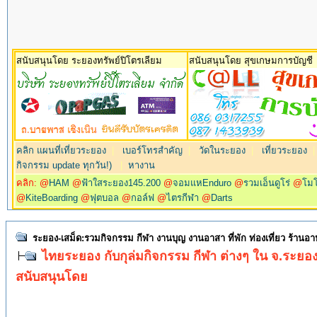
สนับสนุนโดย ระยองทรัพย์ปิโตรเลียม
สนับสนุนโดย สุขเกษมการบัญชี
คลิก แผนที่เที่ยวระยอง
|
เบอร์โทรสำคัญ
|
วัดในระยอง
|
เที่ยวระยอง
กิจกรรม update ทุกวัน!)
|
หางาน
คลิก: @
HAM
@
ฟ้าใสระยอง145.200
@
จอมแหEnduro
@
รวมเอ็นดูโร่
@
โม
@
KiteBoarding
@
ฟุตบอล
@
กอล์ฟ
@
ไตรกีฬา
@
Darts
ระยอง-เสม็ด:รวมกิจกรรม กีฬา งานบุญ งานอาสา ที่พัก ท่องเที่ยว ร้านอ
ไทยระยอง กับกุล่มกิจกรรม กีฬา ต่างๆ ใน จ.ระยอ
สนับสนุนโดย