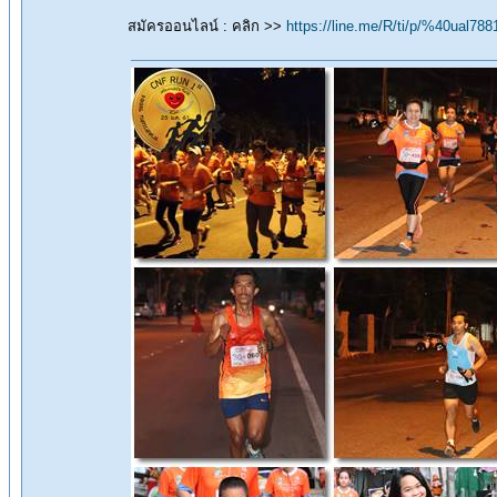
สมัครออนไลน์ : คลิก >>
https://line.me/R/ti/p/%40ual788