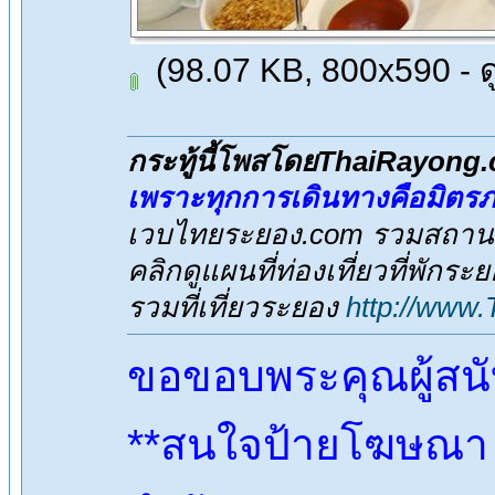
(98.07 KB, 800x590 - ดู 
กระทู้นี้โพสโดยThaiRayong
เพราะทุกการเดินทางคือมิตร
เวบไทยระยอง.com รวมสถานที่
คลิกดูแผนที่ท่องเที่ยวที่พักระ
รวมที่เที่ยวระยอง
http://www
ขอขอบพระคุณผู้สน
**สนใจป้ายโฆษณา ต