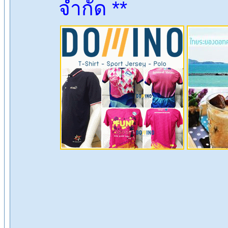
จำกัด **