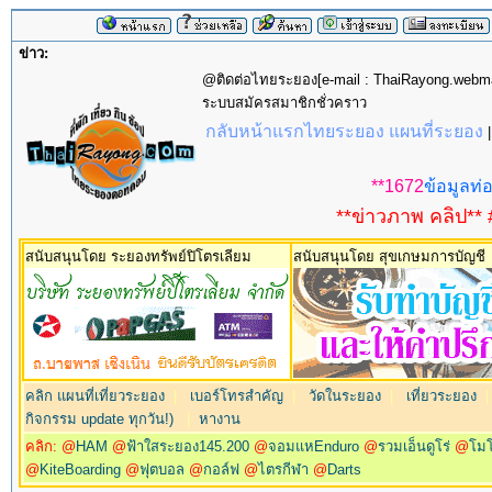
ข่าว:
@ติดต่อไทยระยอง[e-mail : ThaiRayong.web
ระบบสมัครสมาชิกชั่วคราว
กลับหน้าแรกไทยระยอง แผนที่ระยอง
**1672
ข้อมูลท่อ
**ข่าวภาพ คลิป** 
สนับสนุนโดย ระยองทรัพย์ปิโตรเลียม
สนับสนุนโดย สุขเกษมการบัญชี
คลิก แผนที่เที่ยวระยอง
|
เบอร์โทรสำคัญ
|
วัดในระยอง
|
เที่ยวระยอง
กิจกรรม update ทุกวัน!)
|
หางาน
คลิก: @
HAM
@
ฟ้าใสระยอง145.200
@
จอมแหEnduro
@
รวมเอ็นดูโร่
@
โม
@
KiteBoarding
@
ฟุตบอล
@
กอล์ฟ
@
ไตรกีฬา
@
Darts