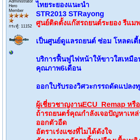
Administrator
ไทยระยองแนะนำ
Hero
Member
STR2013 STRayong
ศูนย์ติดตั้งแก๊สรถยนต์ระยอง ร
กระทู้: 11152
เป็นศูนย์ดูแลรถยนต์ ซ่อม โหลดเตี
บริการฟื้นฟูไฟหน้าให้ขาวใสเหมือ
คุณภาพ6เดือน
ออกใบรับรองวิศวะกรรถดัดแปลงท
ผู้เชี่ยวชาญงานECU Remap หรื
ถ้ารถยนตร์คุณกำลังเจอปัญหาเหล่า
ออกตัวอืด
อัตราเร่งแซงที่ไมได้ดังใจ