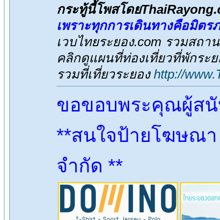
กระทู้นี้โพสโดยThaiRayong
เพราะทุกการเดินทางคือมิตร
เวบไทยระยอง.com รวมสถานที่
คลิกดูแผนที่ท่องเที่ยวที่พักระ
รวมที่เที่ยวระยอง
http://www
ขอขอบพระคุณผู้สน
**สนใจป้ายโฆษณา ต
จำกัด **