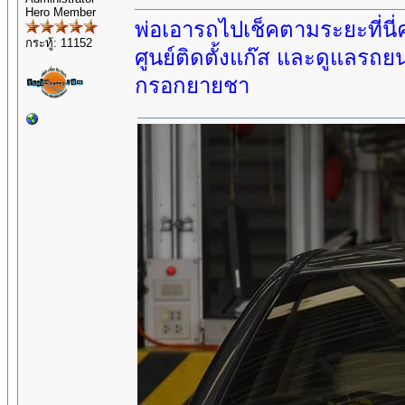
Hero Member
พ่อเอารถไปเช็คตามระยะที่นี่คะ
กระทู้: 11152
ศูนย์ติดตั้งแก๊ส และดูแลร
กรอกยายชา