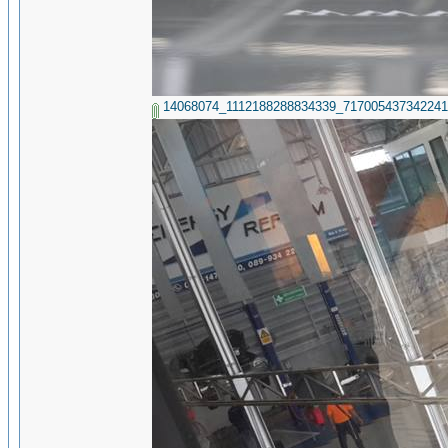
14068074_1112188288834339_717005437342241