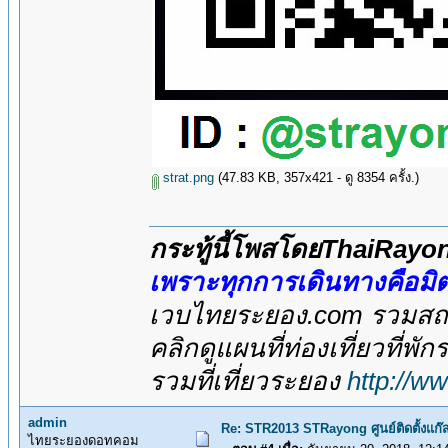
strat.png
(47.83 KB, 357x421 - ดู 8354 ครั้ง.)
กระทู้นี้โพสโดยThaiRay
เพราะทุกการเดินทางคือม
เวบไทยระยอง.com รวมสถาน
คลิกดูแผนที่ท่องเที่ยวที่พั
รวมที่เที่ยวระยอง
http://w
admin
Re: STR2013 STRayong ศูนย์ติดตั้ง
ไทยระยองดอทคอม