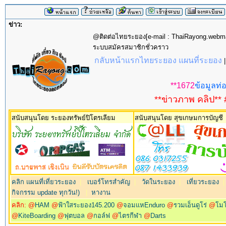
ข่าว:
@ติดต่อไทยระยอง[e-mail : ThaiRayong.web
ระบบสมัครสมาชิกชั่วคราว
กลับหน้าแรกไทยระยอง แผนที่ระยอง
**1672
ข้อมูลท่อ
**ข่าวภาพ คลิป** 
สนับสนุนโดย ระยองทรัพย์ปิโตรเลียม
สนับสนุนโดย สุขเกษมการบัญชี
คลิก แผนที่เที่ยวระยอง
|
เบอร์โทรสำคัญ
|
วัดในระยอง
|
เที่ยวระยอง
กิจกรรม update ทุกวัน!)
|
หางาน
คลิก: @
HAM
@
ฟ้าใสระยอง145.200
@
จอมแหEnduro
@
รวมเอ็นดูโร่
@
โม
@
KiteBoarding
@
ฟุตบอล
@
กอล์ฟ
@
ไตรกีฬา
@
Darts