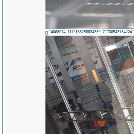
14068074_1112188288834339_717005437342241