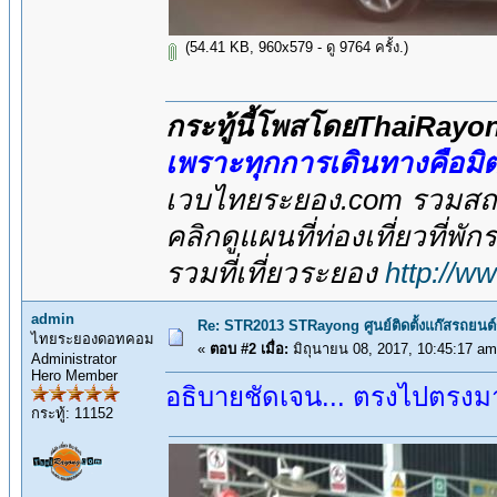
(54.41 KB, 960x579 - ดู 9764 ครั้ง.)
กระทู้นี้โพสโดยThaiRay
เพราะทุกการเดินทางคือม
เวบไทยระยอง.com รวมสถาน
คลิกดูแผนที่ท่องเที่ยวที่พั
รวมที่เที่ยวระยอง
http://w
admin
Re: STR2013 STRayong ศูนย์ติดตั้งแก๊สรถย
ไทยระยองดอทคอม
«
ตอบ #2 เมื่อ:
มิถุนายน 08, 2017, 10:45:17 am
Administrator
Hero Member
อธิบายชัดเจน... ตรงไปตรงมา.
กระทู้: 11152