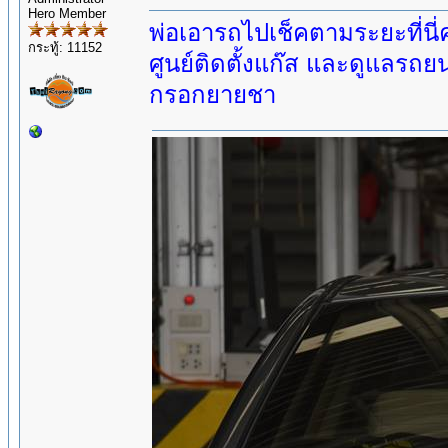
Hero Member
พ่อเอารถไปเช็คตามระยะที่นี่คะ
กระทู้: 11152
ศูนย์ติดตั้งแก๊ส และดูแลร
กรอกยายชา