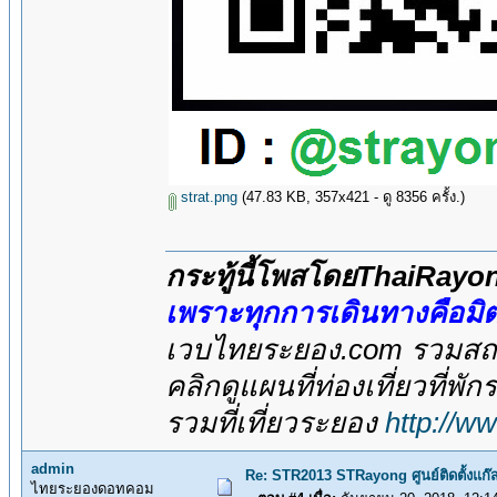
strat.png
(47.83 KB, 357x421 - ดู 8356 ครั้ง.)
กระทู้นี้โพสโดยThaiRay
เพราะทุกการเดินทางคือม
เวบไทยระยอง.com รวมสถาน
คลิกดูแผนที่ท่องเที่ยวที่พั
รวมที่เที่ยวระยอง
http://w
admin
Re: STR2013 STRayong ศูนย์ติดตั้ง
ไทยระยองดอทคอม