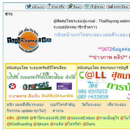
ข่าว:
@ติดต่อไทยระยอง[e-mail : ThaiRayong.web
ระบบสมัครสมาชิกชั่วคราว
กลับหน้าแรกไทยระยอง แผนที่ระยอง
**1672
ข้อมูลท่อ
**ข่าวภาพ คลิป** 
สนับสนุนโดย ระยองทรัพย์ปิโตรเลียม
สนับสนุนโดย สุขเกษมการบัญชี
คลิก แผนที่เที่ยวระยอง
|
เบอร์โทรสำคัญ
|
วัดในระยอง
|
เที่ยวระยอง
กิจกรรม update ทุกวัน!)
|
หางาน
คลิก: @
HAM
@
ฟ้าใสระยอง145.200
@
จอมแหEnduro
@
รวมเอ็นดูโร่
@
โม
@
KiteBoarding
@
ฟุตบอล
@
กอล์ฟ
@
ไตรกีฬา
@
Darts