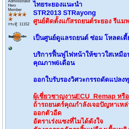
Administrator
ไทยระยองแนะนำ
Hero
Member
STR2013 STRayong
ศูนย์ติดตั้งแก๊สรถยนต์ระยอง ร
กระทู้: 11152
เป็นศูนย์ดูแลรถยนต์ ซ่อม โหลดเตี
บริการฟื้นฟูไฟหน้าให้ขาวใสเหมือ
คุณภาพ6เดือน
ออกใบรับรองวิศวะกรรถดัดแปลงท
ผู้เชี่ยวชาญงานECU Remap หรื
ถ้ารถยนตร์คุณกำลังเจอปัญหาเหล่า
ออกตัวอืด
อัตราเร่งแซงที่ไมได้ดังใจ