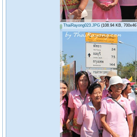
ThaiRayong023.JPG
(108.94 KB, 700x467 -