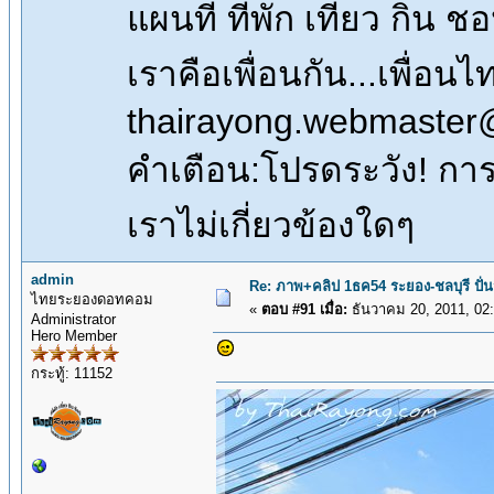
แผนที่ ที่พัก เที่ยว กิน 
เราคือเพื่อนกัน...เพื่
thairayong.webmaster
คำเตือน:โปรดระวัง! การซื
เราไม่เกี่ยวข้องใดๆ
admin
Re: ภาพ+คลิป 1ธค54 ระยอง-ชลบุรี ปั่
ไทยระยองดอทคอม
«
ตอบ #91 เมื่อ:
ธันวาคม 20, 2011, 02
Administrator
Hero Member
กระทู้: 11152