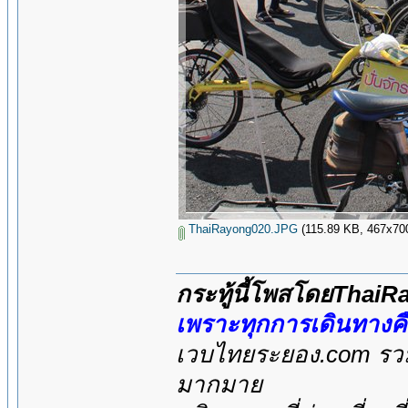
ThaiRayong020.JPG
(115.89 KB, 467x700 -
กระทู้นี้โพสโดยThai
เพราะทุกการเดินทางค
เวบไทยระยอง.com รวมส
มากมาย