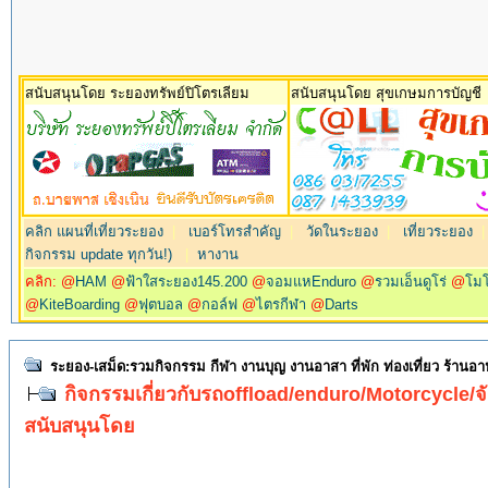
สนับสนุนโดย ระยองทรัพย์ปิโตรเลียม
สนับสนุนโดย สุขเกษมการบัญชี
คลิก แผนที่เที่ยวระยอง
|
เบอร์โทรสำคัญ
|
วัดในระยอง
|
เที่ยวระยอง
กิจกรรม update ทุกวัน!)
|
หางาน
คลิก: @
HAM
@
ฟ้าใสระยอง145.200
@
จอมแหEnduro
@
รวมเอ็นดูโร่
@
โม
@
KiteBoarding
@
ฟุตบอล
@
กอล์ฟ
@
ไตรกีฬา
@
Darts
ระยอง-เสม็ด:รวมกิจกรรม กีฬา งานบุญ งานอาสา ที่พัก ท่องเที่ยว ร้านอ
กิจกรรมเกี่ยวกับรถoffload/enduro/Motorcycle/จั
สนับสนุนโดย