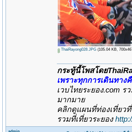
ThaiRayong028.JPG
(105.04 KB, 700x467 -
กระทู้นี้โพสโดยThai
เพราะทุกการเดินทางค
เวบไทยระยอง.com รวมส
มากมาย
คลิกดูแผนที่ท่องเที่ยวท
รวมที่เที่ยวระยอง
http
admin