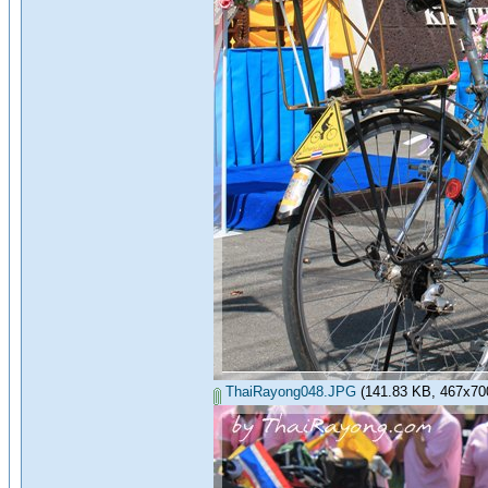
ThaiRayong048.JPG
(141.83 KB, 467x700 -