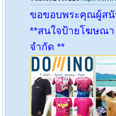
ขอขอบพระคุณผู้สน
**สนใจป้ายโฆษณา ต
จำกัด **