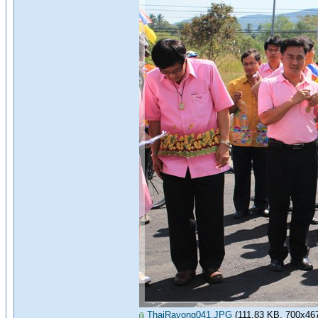
ThaiRayong041.JPG
(111.83 KB, 700x467 -