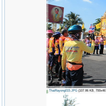
ThaiRayong015.JPG
(107.86 KB, 700x467 -