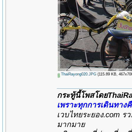
ThaiRayong020.JPG
(115.89 KB, 467x700 -
กระทู้นี้โพสโดยThai
เพราะทุกการเดินทางค
เวบไทยระยอง.com รวมส
มากมาย