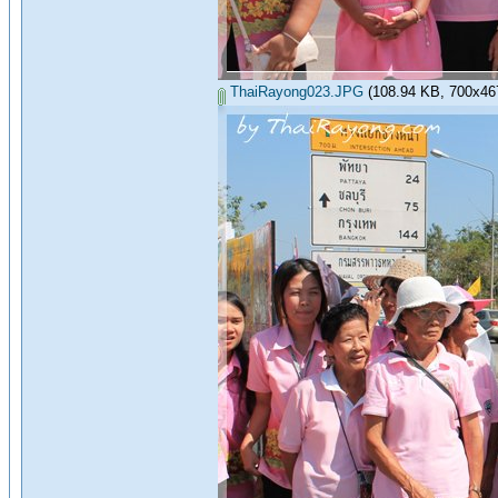
ThaiRayong023.JPG
(108.94 KB, 700x467 -