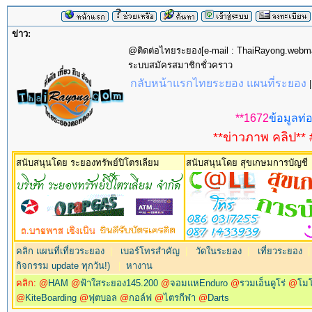
ข่าว:
@ติดต่อไทยระยอง[e-mail : ThaiRayong.web
ระบบสมัครสมาชิกชั่วคราว
กลับหน้าแรกไทยระยอง แผนที่ระยอง
**1672
ข้อมูลท่อ
**ข่าวภาพ คลิป** 
สนับสนุนโดย ระยองทรัพย์ปิโตรเลียม
สนับสนุนโดย สุขเกษมการบัญชี
คลิก แผนที่เที่ยวระยอง
|
เบอร์โทรสำคัญ
|
วัดในระยอง
|
เที่ยวระยอง
กิจกรรม update ทุกวัน!)
|
หางาน
คลิก: @
HAM
@
ฟ้าใสระยอง145.200
@
จอมแหEnduro
@
รวมเอ็นดูโร่
@
โม
@
KiteBoarding
@
ฟุตบอล
@
กอล์ฟ
@
ไตรกีฬา
@
Darts