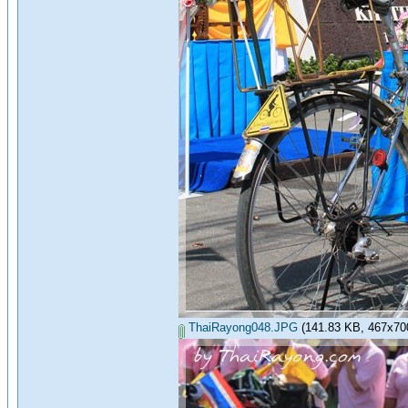
ThaiRayong048.JPG
(141.83 KB, 467x700 -