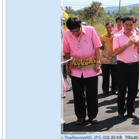
ThaiRayong041.JPG
(111.83 KB, 700x467 -