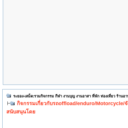
ระยอง-เสม็ด:รวมกิจกรรม กีฬา งานบุญ งานอาสา ที่พัก ท่องเที่ยว ร้านอ
กิจกรรมเกี่ยวกับรถoffload/enduro/Motorcycle/จั
สนับสนุนโดย