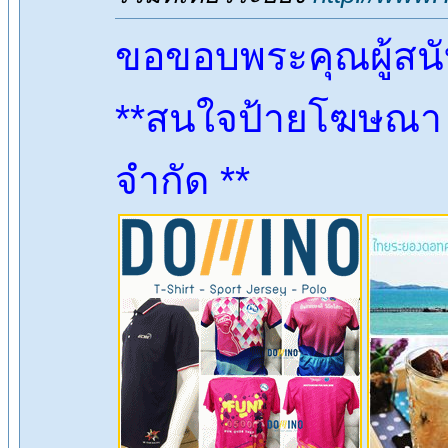
ขอขอบพระคุณผู้สน
**สนใจป้ายโฆษณา ต
จำกัด **