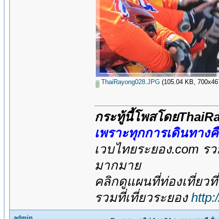
ThaiRayong028.JPG
(105.04 KB, 700x467 -
กระทู้นี้โพสโดยThai
เพราะทุกการเดินทางค
เวบไทยระยอง.com รวมส
มากมาย
คลิกดูแผนที่ท่องเที่ยวท
รวมที่เที่ยวระยอง
http
admin