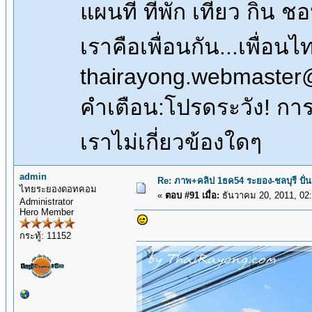
แผนที่ ที่พัก เที่ยว กิน 
เราคือเพื่อนกัน...เพื่
thairayong.webmaster
คำเตือน:โปรดระวัง! การซื
เราไม่เกี่ยวข้องใดๆ
admin
Re: ภาพ+คลิป 1ธค54 ระยอง-ชลบุรี ปั่
ไทยระยองดอทคอม
«
ตอบ #91 เมื่อ:
ธันวาคม 20, 2011, 02
Administrator
Hero Member
กระทู้: 11152