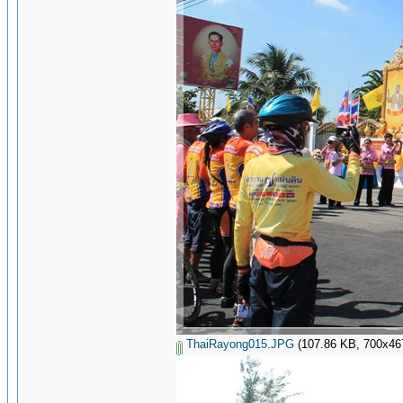
ThaiRayong015.JPG
(107.86 KB, 700x467 -